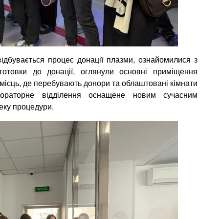
 відбувається процес донації плазми, ознайомилися з
отовки до донації, оглянули основні приміщення
о місць, де перебувають донори та облаштовані кімнати
бораторне відділення оснащене новим сучасним
пеку процедури.