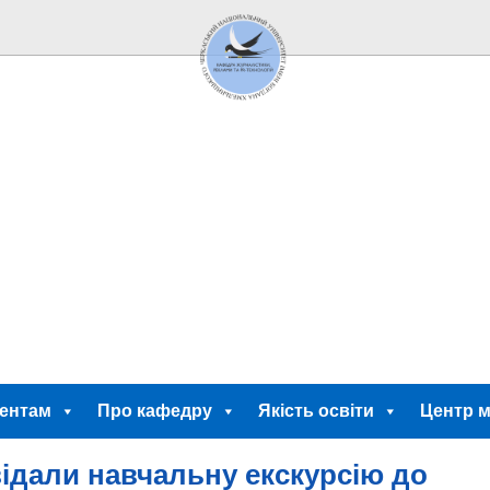
ентам
Про кафедру
Якість освіти
Центр м
ідали навчальну екскурсію до