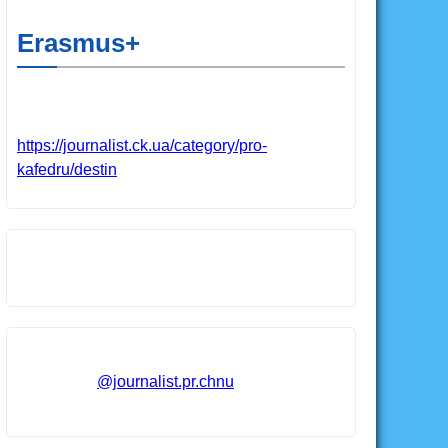
Erasmus+
https://journalist.ck.ua/category/pro-
kafedru/destin
@journalist.pr.chnu