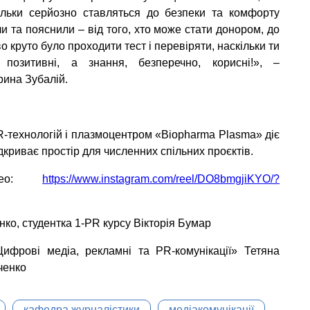
ільки серйозно ставляться до безпеки та комфорту
ли та пояснили – від того, хто може стати донором, до
о круто було проходити тест і перевіряти, наскільки ти
позитивні, а знання, безперечно, корисні!», –
рина Зубалій.
-технологій і плазмоцентром «Biopharma Plasma» діє
дкриває простір для численних спільних проєктів.
део:
https://www.instagram.com/reel/DO8bmgjiKYO/?
нко, студентка 1-PR курсу Вікторія Бумар
Цифрові медіа, рекламні та PR-комунікації» Тетяна
ченко
кафедра журналістики
медіакомунікації