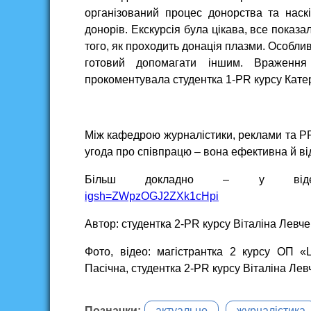
організований процес донорства та наск
донорів. Екскурсія була цікава, все показа
того, як проходить донація плазми. Особлив
готовий допомагати іншим. Враження 
прокоментувала студентка 1-PR курсу Кате
Між кафедрою журналістики, реклами та PR
угода про співпрацю – вона ефективна й ві
Більш докладно – у ві
igsh=ZWpzOGJ2ZXk1cHpi
Автор: студентка 2-PR курсу Віталіна Левче
Фото, відео: магістрантка 2 курсу ОП «
Пасічна, студентка 2-PR курсу Віталіна Лев
Позначки:
актуально
журналістика