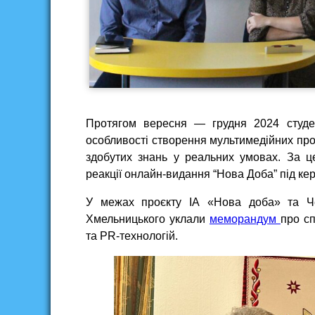
Протягом вересня — грудня 2024 студен
особливості створення мультимедійних про
здобутих знань у реальних умовах. За ц
реакції онлайн-видання “Нова Доба” під ке
У межах проєкту ІА «Нова доба» та Чер
Хмельницького уклали
меморандум
про с
та PR-технологій.