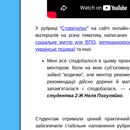
У рубриці “
Сторителінг
” на сайті онлайн
матеріалів на різну тематику, написаних
соціальне житло для ВПО
,
ветеранооріє
українські традиції
та інші.
Мені все сподобалося в цьому проєк
ментором. Коли на мою суб’єктивну
зайвої “водички”, але ментор реком
рекомендації дійсно доречні й ма
запам’яталася і сподобалася, —
студентка 2-Ж Неля Погуляйко.
Студентам отримали цінний практичний 
забезпечили стабільне наповнення рубри