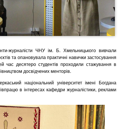
ти-журналісти ЧНУ ім. Б. Хмельницького вивчали
єктів та опановувала практичні навички застосування
ей час десятеро студентів проходили стажування в
рівництвом досвідчених менторів.
каський національний університет імені Богдана
півпрацю в інтересах кафедри журналістики, реклами