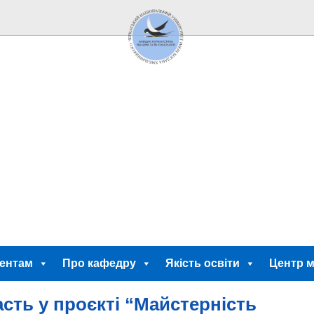
ентам
Про кафедру
Якість освіти
Центр м
сть у проєкті “Майстерність