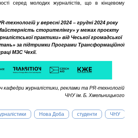
ості серед молодих журналістів, що в кінцевому
-технологій у вересні 2024 – грудні 2024 року
«Майстерність сторителінгу» у межах проєкту
урналістської практики» від Чеської громадської
питань» за підтримки Програми Трансформаційної
раці МЗС Чехії.
ч кафедри журналістики, реклами та PR-технологій
ЧНУ ім. Б. Хмельницького
урналістики
Нова Доба
студенти
ЧНУ
ЧН