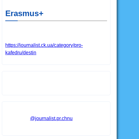
Erasmus+
https://journalist.ck.ua/category/pro-
kafedru/destin
@journalist.pr.chnu