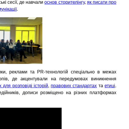
ькі сесії, де навчали
основ сторителінгу
,
як писати про
унікації
.
ики, реклами та PR-технологій спеціально в межах
опів, де акцентували на передумовах виникнення
для розповіді історій
,
правових стандартах
та
етиці
.
едійників, дописи розміщено на різних платформах