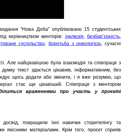
-видання “Нова Доба” опубліковано 15 студентських
 під керівництвом менторів:
інклюзія
,
безбар’єрність
,
нтоване суспільство
,
боротьба з онкологією
, сучасні
ті. Але найцікавішою була взаємодія та співпраця з
 думку текст здається цікавим, інформативним, без
ендує щось додати або змінити, і я вже розумію, що
теріал стає ще цікавіший. Співпраця з ментором
ділиться враженнями про участь у проєкті
досвід, покращили їхні навички сторителінгу та
ки якісними матеріалами. Крім того, проєкт сприяв