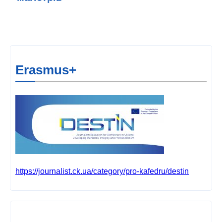
Erasmus+
https://journalist.ck.ua/category/pro-kafedru/destin