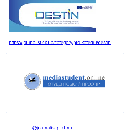
https://journalist.ck.ua/category/pro-kafedru/destin
@journalist.pr.chnu