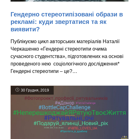
Гендерно стереотипізовані образи в
рекламі: куди звертатися та як
виявити?
Публікуємо цикл авторських матеріалів Наталії
Черкашенко «Гендерні стереотипи очима
сучасного студентства», підготовлених на основі
проведеного нею соціологічного дослідження*
Гендерні стереотипи – це?…
30 Грудня, 2019