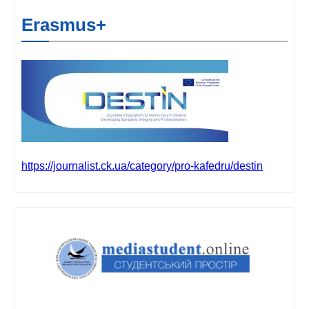
Erasmus+
https://journalist.ck.ua/category/pro-kafedru/destin