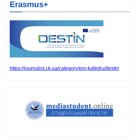
Erasmus+
https://journalist.ck.ua/category/pro-kafedru/destin