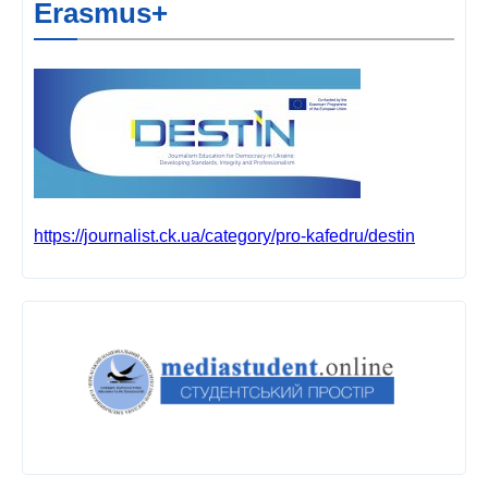
Erasmus+
https://journalist.ck.ua/category/pro-kafedru/destin