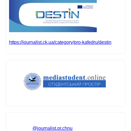
https://journalist.ck.ua/category/pro-kafedru/destin
@journalist.pr.chnu