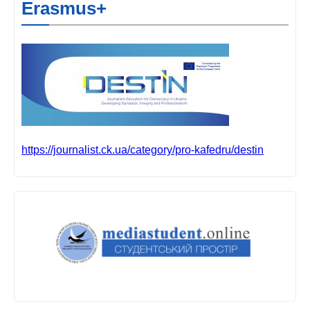
Erasmus+
https://journalist.ck.ua/category/pro-kafedru/destin