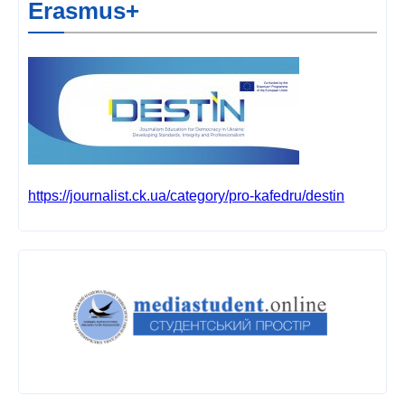
Erasmus+
https://journalist.ck.ua/category/pro-kafedru/destin