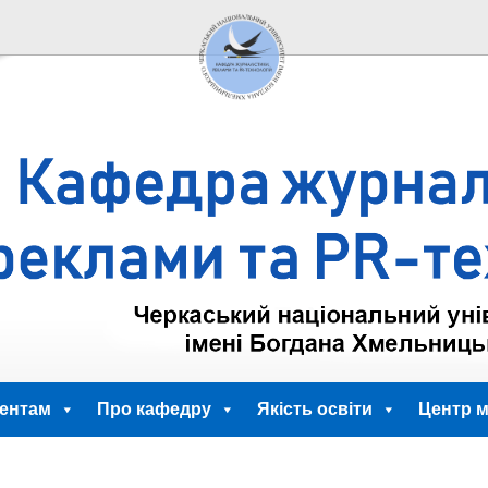
ентам
Про кафедру
Якість освіти
Центр м