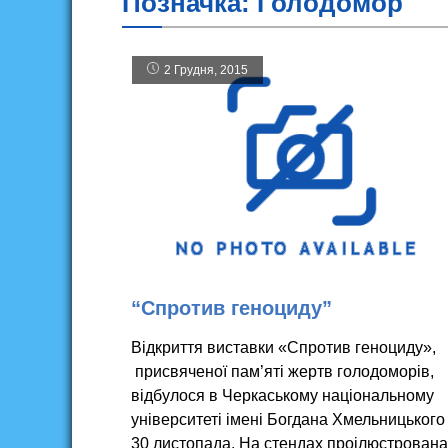
Позначка:
Голодомор
2 Грудня, 2015
“Спротив геноциду”
Відкриття виставки «Спротив геноциду»,
присвяченої пам’яті жертв голодоморів,
відбулося в Черкаському національному
університеті імені Богдана Хмельницького
30 листопада. На стендах проілюстрована