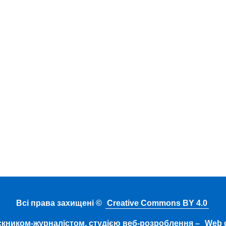
Всі права захищені ©
Creative Commons BY 4.0
скником-журналістом, студією веб-розроблення –
Web d