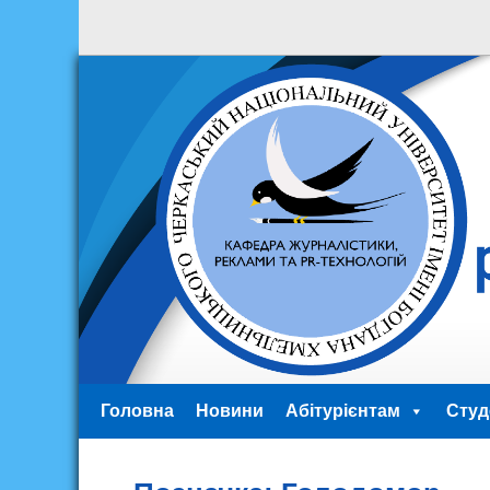
Головна
Новини
Абітурієнтам
Студ