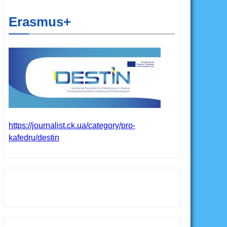
Erasmus+
https://journalist.ck.ua/category/pro-
kafedru/destin