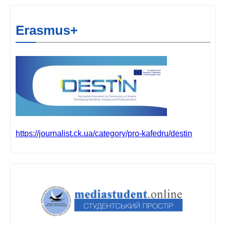
Erasmus+
https://journalist.ck.ua/category/pro-kafedru/destin