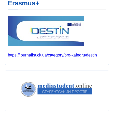
Erasmus+
https://journalist.ck.ua/category/pro-kafedru/destin