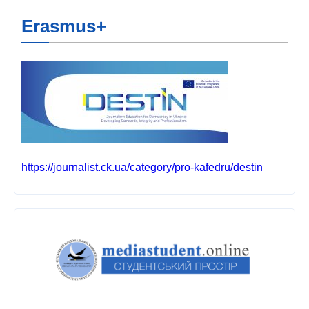
Erasmus+
https://journalist.ck.ua/category/pro-kafedru/destin