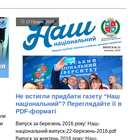
17 Грудня, 2016
Не встигли придбати газету “Наш
національний”? Переглядайте її в
PDF-форматі
ели
ли
Випуск за березень 2016 року: Наш-
національний-випуск-22-березень-2016.pdf
Випуск за жовтень 2016 року: Наш-