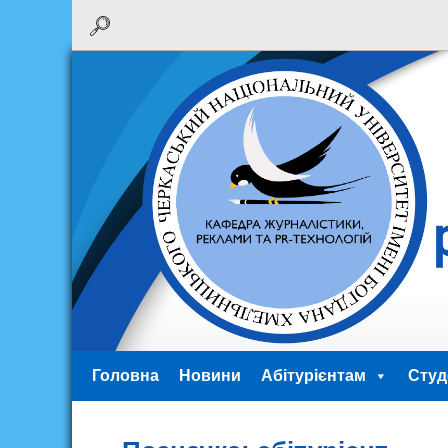
Головна
Новини
Абітурієнтам
Студ