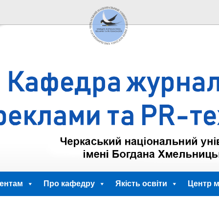
ентам
Про кафедру
Якість освіти
Центр м