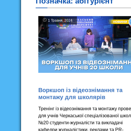
Позначка:
абітурієнт
1 Травня, 2024
Воркшоп із відеознімання та
монтажу для школярів
Тренінг із відеознімання та монтажу пров
для учнів Черкаської спеціалізованої шко
№20 студенти-журналісти та викладачі
кафедри журналістики, реклами та PR-