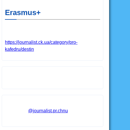
Erasmus+
https://journalist.ck.ua/category/pro-
kafedru/destin
@journalist.pr.chnu