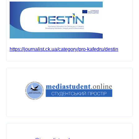
https://journalist.ck.ua/category/pro-kafedru/destin