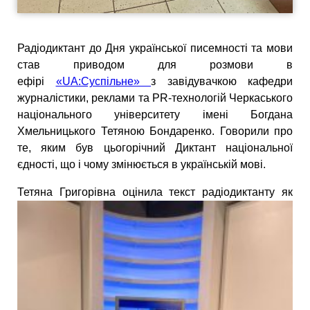
Радіодиктант до Дня української писемності та мови
став приводом для розмови в
ефірі
«UA:Суспільне»
з завідувачкою кафедри
журналістики, реклами та PR-технологій Черкаського
національного університету імені Богдана
Хмельницького Тетяною Бондаренко. Говорили про
те, яким був цьогорічний Диктант національної
єдності, що і чому змінюється в українській мові.
Тетяна Григорівна оцінила текст
радіодиктанту як