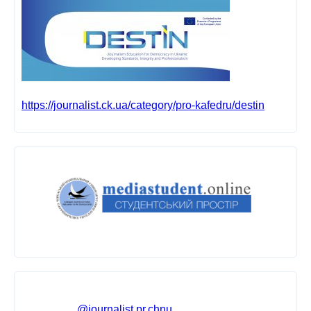
https://journalist.ck.ua/category/pro-kafedru/destin
@journalist.pr.chnu