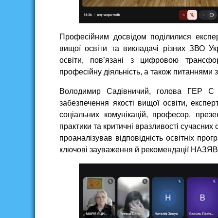
Професійним досвідом поділилися експер
вищої освіти та викладачі різних ЗВО Ук
освіти, пов’язані з цифровою трансфор
професійну діяльність, а також питаннями з
Володимир Садівничий, голова ГЕР С II
забезпечення якості вищої освіти, експерт
соціальних комунікацій, професор, презе
практики та критичні вразливості сучасних о
проаналізував відповідність освітніх прог
ключові зауваження й рекомендації НАЗЯ