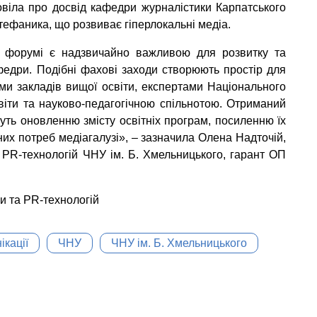
овіла про досвід кафедри журналістики Карпатського
тефаника, що розвиває гіперлокальні медіа.
му форумі є надзвичайно важливою для розвитку та
федри. Подібні фахові заходи створюють простір для
ми закладів вищої освіти, експертами Національного
світи та науково-педагогічною спільнотою. Отриманий
уть оновленню змісту освітніх програм, посиленню їх
сних потреб медіагалузі», – зазначила Олена Надточій,
 PR-технологій ЧНУ ім. Б. Хмельницького, гарант ОП
и та PR-технологій
ікації
ЧНУ
ЧНУ ім. Б. Хмельницького