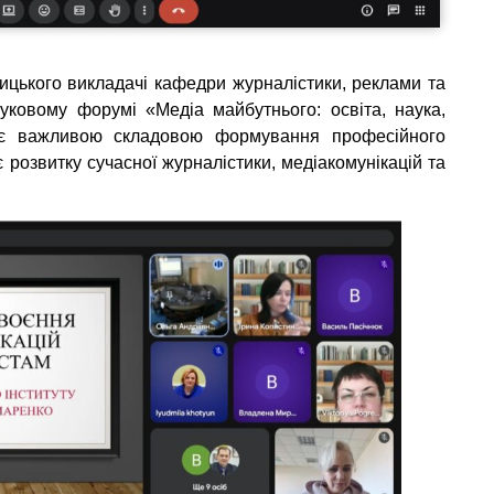
ицького викладачі кафедри журналістики, реклами та
ауковому форумі «Медіа майбутнього: освіта, наука,
у є важливою складовою формування професійного
розвитку сучасної журналістики, медіакомунікацій та