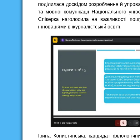
поділилася досвідом розроблення й упров
та мовної комунікації Національного унів
Спікерка наголосила на важливості пош
інноваціями в журналістській освіті.
Ірина Копистинська, кандидат філологічни