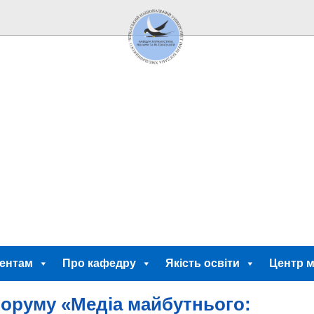
ентам
Про кафедру
Якість освіти
Центр м
форуму «Медіа майбутнього: