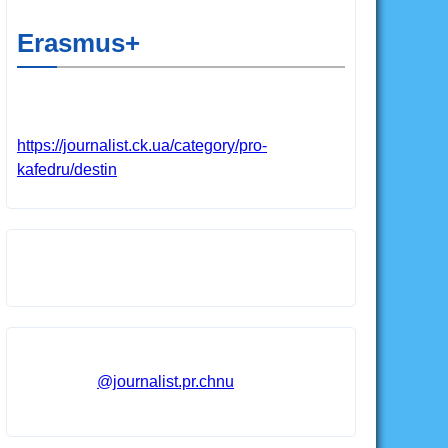
Erasmus+
https://journalist.ck.ua/category/pro-
kafedru/destin
@journalist.pr.chnu