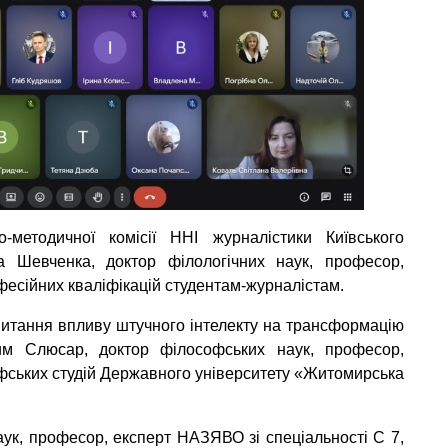
методичної комісії ННІ журналістики Київського
са Шевченка, доктор філологічних наук, професор,
фесійних кваліфікацій студентам-журналістам.
питання впливу штучного інтелекту на трансформацію
дим Слюсар, доктор філософських наук, професор,
фських студій Державного університету «Житомирська
аук, професор, експерт НАЗЯВО зі спеціальності С 7,