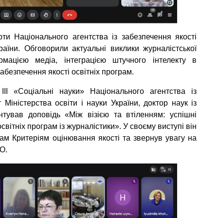
ти Національного агентства із забезпечення якості
раїни. Обговорили актуальні виклики журналістської
мацією медіа, інтеграцією штучного інтелекту в
абезпечення якості освітніх програм.
I «Соціальні науки» Національного агентства із
 Міністерства освіти і науки України, доктор наук із
нтував доповідь «Між візією та втіленням: успішні
світніх програм із журналістики». У своєму виступі він
рам Критеріям оцінювання якості та звернув увагу на
ВО.