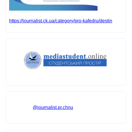
https://journalist.ck.ua/category/pro-kafedru/destin
@journalist.pr.chnu