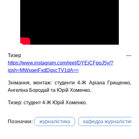
Тизер —
https://www.instagram.com/reel/DYEiCFpoJ5y/?
igsh=MWxqejFxdDgxcTV1dA==
Знімання, монтаж: студенти 4-Ж Аріана Грищенко,
Ангеліна Бородай та Юрій Хоменко.
Тизер: студент 4-Ж Юрій Хоменко.
Позначки:
журналістика
кафедра журналістики