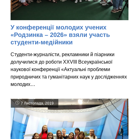
У конференції молодих учених
«Родзинка – 2026» взяли участь
студенти-медійники
Студенти-журналісти, рекламники й піарники
долучилися до роботи XХVIІІ Всеукраїнської
наукової конференції «Актуальні проблеми
природничих та гуманітарних наук у дослідженнях
молодих…
7 Листопада, 2019