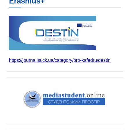
Erasmus+
https://journalist.ck.ua/category/pro-kafedru/destin