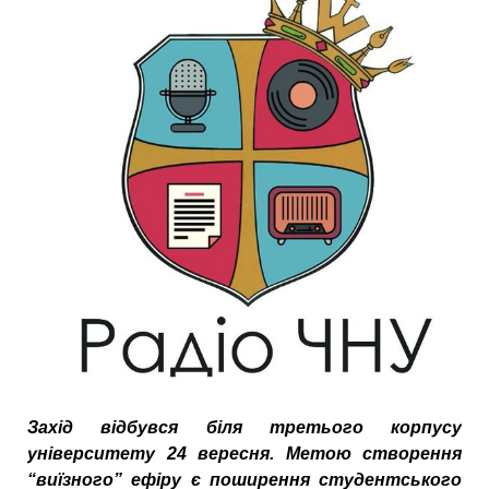
Захід відбувся біля третього корпусу
університету 24 вересня. Метою створення
“виїзного” е
ф
іру є поширення студентського