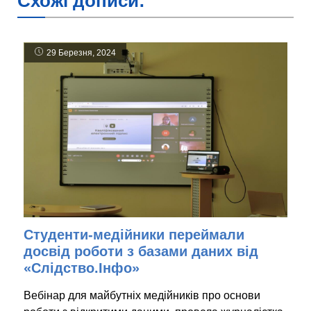
Схожі дописи:
29 Березня, 2024
Студенти-медійники переймали
досвід роботи з базами даних від
«Слідство.Інфо»
Вебінар для майбутніх медійників про основи