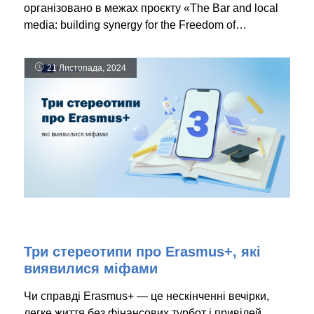
організовано в межах проєкту «The Bar and local
media: building synergy for the Freedom of…
21 Листопада, 2024
Три стереотипи про Erasmus+, які
виявилися міфами
Чи справді Erasmus+ — це нескінченні вечірки,
легке життя без фінансових турбот і привілей