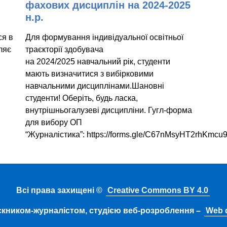
фахових дисциплін на 2024-2025
н.р.
ся в
Для формування індивідуальної освітньої
ляє
траєкторії здобувача
на 2024/2025 навчальний рік, студенти
мають визначитися з вибірковими
навчальними дисциплінами.Шановні
студенти! Оберіть, будь ласка,
внутрішньогалузеві дисципліни. Гугл-форма
для вибору ОП
“Журналістика”: https://forms.gle/C67nMsyHT2rhKmc
Всі права захищені ©
Creative Commons BY 4.0
скником-журналістом, студією веб-розроблення –
Web d