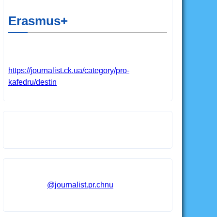
Erasmus+
https://journalist.ck.ua/category/pro-
kafedru/destin
@journalist.pr.chnu