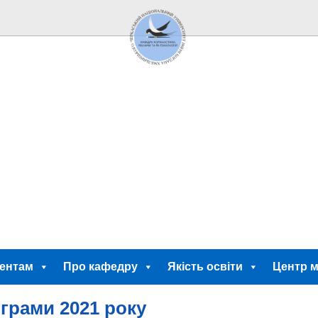
ентам
Про кафедру
Якість освіти
Центр м
грами 2021 року