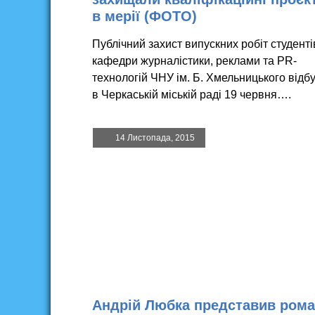
в мерії (ФОТО)
Публічний захист випускних робіт студенті
кафедри журналістики, реклами та PR-
технологій ЧНУ ім. Б. Хмельницького відб
в Черкаській міській раді 19 червня….
14 Листопада, 2015
Андрій Любка представив ром