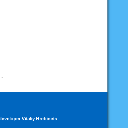
u9…
eveloper Vitaliy Hrebinets
.