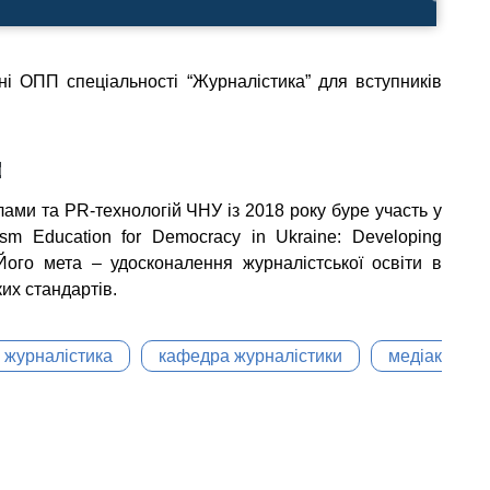
ні ОПП спеціальності “Журналістика” для вступників
и
ами та PR-технологій ЧНУ із 2018 року буре участь у
lism Education for Democracy in Ukraine: Developing
. Його мета – удосконалення журналістської освіти в
ких стандартів.
журналістика
кафедра журналістики
медіакомунік