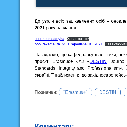
До уваги всіх зацікавлених осіб – оновле
2021 року навчання.
opp_zhurnalistyka
Завантажити
opp_rekama_ta_pr_u_mpediahaluzi_2021
Завантажит
Нагадаємо, що кафедра журналістики, рекл
проєкті Erasmus+ KA2 «
DESTIN
. Journa
Standards, Integrity and Professionalism»
Україні, її наближення до західноєвропейсь
Позначки:
"Erasmus+"
DESTIN
Коментарі: