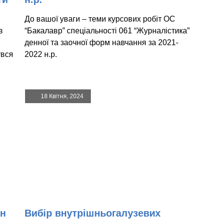
До вашої уваги – теми курсових робіт ОС
в
“Бакалавр” спеціальності 061 “Журналістика”
денної та заочної форм навчання за 2021-
увся
2022 н.р.
18 Квітня, 2024
ан
Вибір внутрішньогалузевих