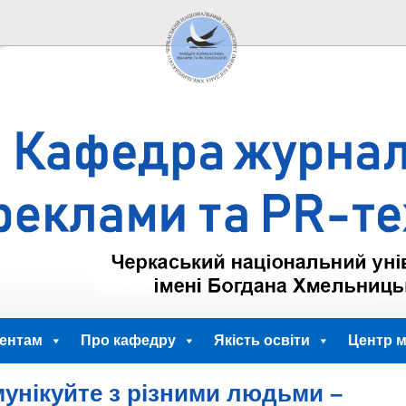
ентам
Про кафедру
Якість освіти
Центр м
унікуйте з різними людьми –