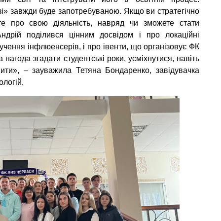
зі» завжди буде запотребуваною. Якщо ви стратегічно
е про свою діяльність, навряд чи зможете стати
Андрій поділився цінним досвідом і про локаційні
учення інфлюенсерів, і про івенти, що організовує ФК
а нагода згадати студентські роки, усміхнутися, навіть
спити», – зауважила Тетяна Бондаренко, завідувачка
ологій.