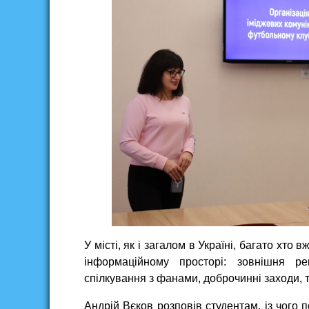
У місті, як і загалом в Україні, багато хт
інформаційному просторі: зовнішня ре
спілкування з фанами, доброчинні заходи, т
Андрій Вєков розповів студентам, із чого 