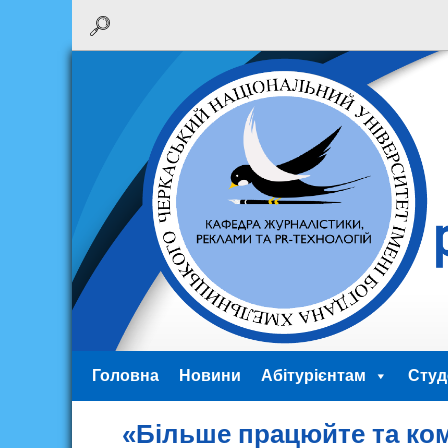
Головна
Новини
Абітурієнтам
Студ
«Більше працюйте та ком