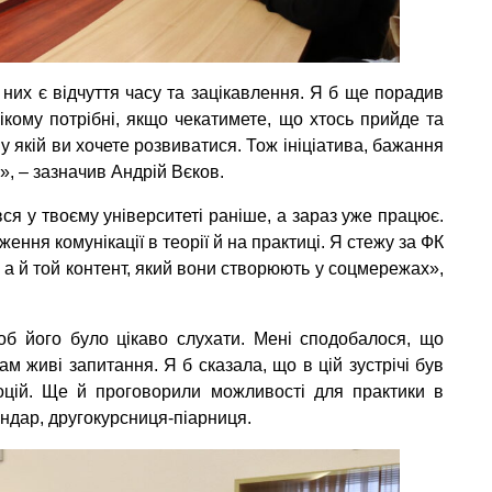
 них є відчуття часу та зацікавлення. Я б ще порадив
ікому потрібні, якщо чекатимете, що хтось прийде та
 у якій ви хочете розвиватися. Тож ініціатива, бажання
», – зазначив Андрій Вєков.
вся у твоєму університеті раніше, а зараз уже працює.
ення комунікації в теорії й на практиці. Я стежу за ФК
, а й той контент, який вони створюють у соцмережах»,
об його було цікаво слухати. Мені сподобалося, що
ам живі запитання. Я б сказала, що в цій зустрічі був
моцій. Ще й проговорили можливості для практики в
ндар, другокурсниця-піарниця.