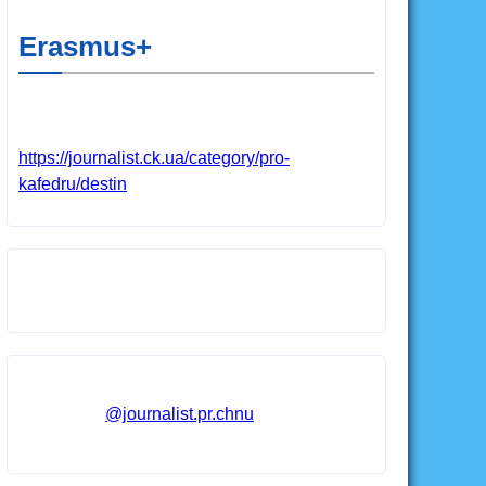
Erasmus+
https://journalist.ck.ua/category/pro-
kafedru/destin
@journalist.pr.chnu