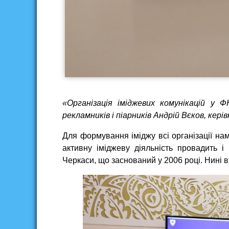
«Організація іміджевих комунікацій у 
рекламників і піарників Андрій Вєков, ке
Для формування іміджу всі організації на
активну іміджеву діяльність провадить 
Черкаси, що заснований у 2006 році. Нині в