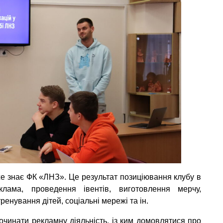
о вже знає ФК «ЛНЗ». Це результат позиціювання клубу в
клама, проведення івентів, виготовлення мерчу,
ренування дітей, соціальні мережі та ін.
починати рекламну діяльність, із ким домовлятися про