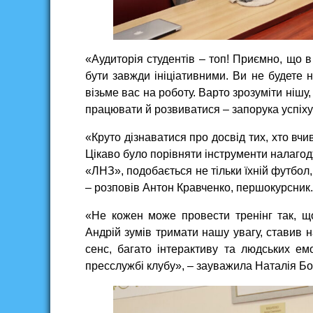
«Аудиторія студентів – топ! Приємно, що в
бути завжди ініціативними. Ви не будете н
візьме вас на роботу. Варто зрозуміти нішу,
працювати й розвиватися – запорука успіху
«Круто дізнаватися про досвід тих, хто вчи
Цікаво було порівняти інструменти налагодж
«ЛНЗ», подобається не тільки їхній футбол
– розповів Антон Кравченко, першокурсник.
«Не кожен може провести тренінг так, щ
Андрій зумів тримати нашу увагу, ставив н
сенс, багато інтерактиву та людських е
пресслужбі клубу», – зауважила Наталія Бо