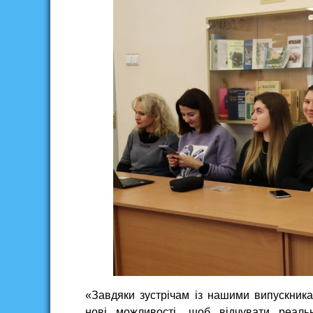
«Завдяки зустрічам із нашими випускник
нові можливості, щоб відчувати реальн