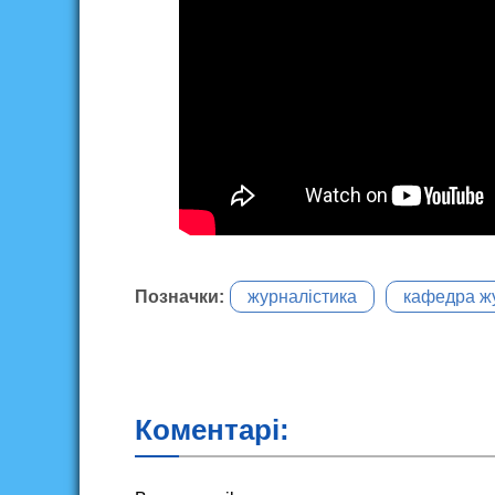
Позначки:
журналістика
кафедра ж
Коментарі: