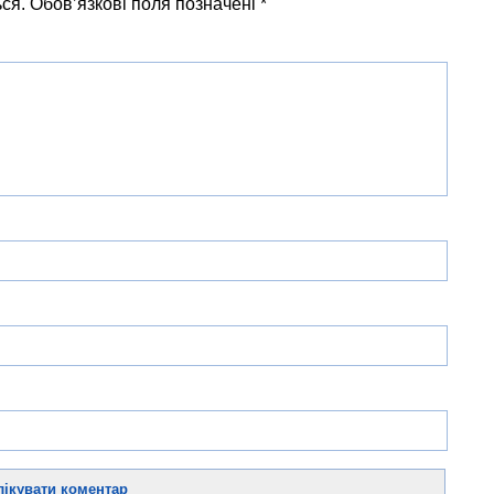
ся.
Обов’язкові поля позначені
*