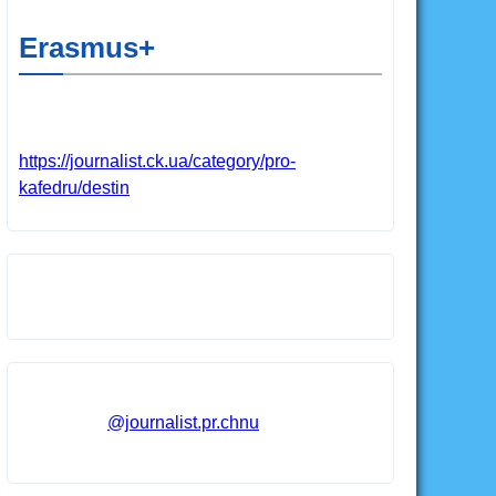
Erasmus+
https://journalist.ck.ua/category/pro-
kafedru/destin
@journalist.pr.chnu