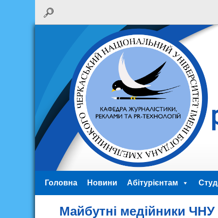
Головна
Новини
Абітурієнтам
Студ
Майбутні медійники ЧНУ