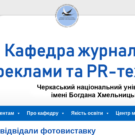
ентам
Про кафедру
Якість освіти
Центр м
 відвідали фотовиставку