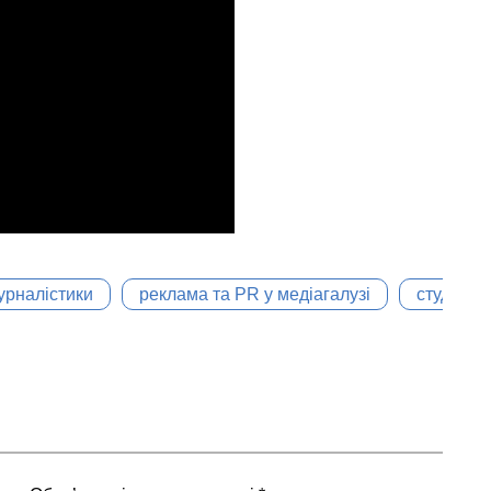
урналістики
реклама та PR у медіагалузі
студенти