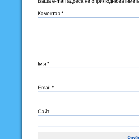
Ваша e-mail адреса не оприлюднюватиметь
Коментар
*
Ім'я
*
Email
*
Сайт