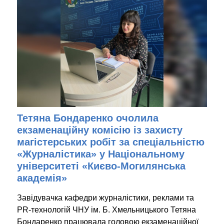
Тетяна Бондаренко очолила
екзаменаційну комісію із захисту
магістерських робіт за спеціальністю
«Журналістика» у Національному
університеті «Києво-Могилянська
академія»
Завідувачка кафедри журналістики, реклами та
PR-технологій ЧНУ ім. Б. Хмельницького Тетяна
Бондаренко працювала головою екзаменаційної