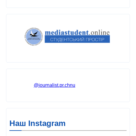
@journalist.pr.chnu
Наш Instagram