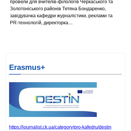
провели для вчителів-філологів Черкаського та
Золотоніського районів Тетяна Бондаренко,
завідувачка кафедри журналістики, реклами та
PR-технологій, директорка…
Erasmus+
https://journalist.ck.ua/category/pro-kafedru/destin