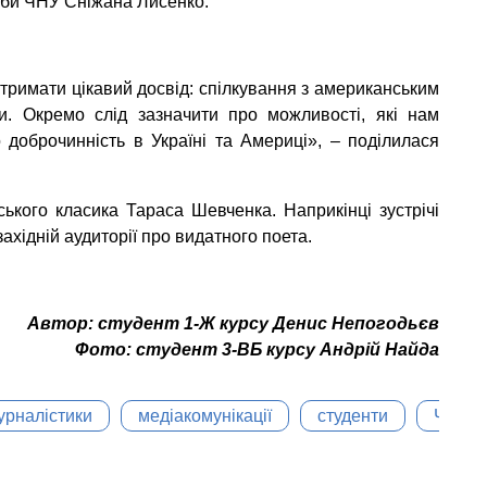
ужби ЧНУ Сніжана Лисенко.
тримати цікавий досвід: спілкування з американським
ви. Окремо слід зазначити про можливості, які нам
 доброчинність в Україні та Америці», – поділилася
ького класика Тараса Шевченка. Наприкінці зустрічі
ахідній аудиторії про видатного поета.
Автор: студент 1-Ж курсу Денис Непогодьєв
Фото: студент 3-ВБ курсу Андрій Найда
урналістики
медіакомунікації
студенти
ЧНУ