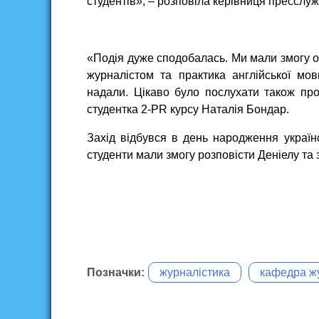
студентів», – розповіла керівниця прессл
«Подія дуже сподобалась. Ми мали змогу о
журналістом та практика англійської мо
надали. Цікаво було послухати також про
студентка 2-PR курсу Наталія Бондар.
Захід відбувся в день народження українс
студенти мали змогу розповісти Деніелу та з
Позначки:
журналістика
кафедра ж