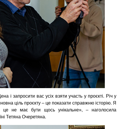
на і запросити вас усіх взяти участь у проєкті. Річ у
Основна ціль проєкту – це показати справжню історію. Я
 І це не має бути щось унікальне», – наголосила
їні Тетяна Очеретяна.