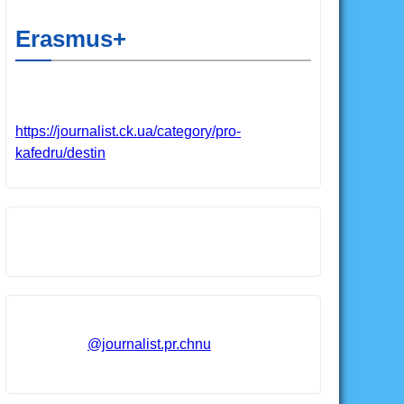
Erasmus+
https://journalist.ck.ua/category/pro-
kafedru/destin
@journalist.pr.chnu