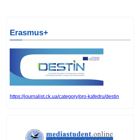
Erasmus+
https://journalist.ck.ua/category/pro-kafedru/destin