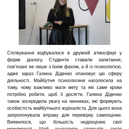
Спілкування відбувалося в дружній атмосфері у
формі діалогу. Студенти ставили запитання,
пов’язані не лише з їхнім фахом, а й із психологією,
адже зараз Галина Діденко опановує цю сферу
діяльності. Майбутня психологиня наголосила на
тому, чому важливо мати мету та які саме кроки
потрібно робити, щоб її досягти. Галина Діденко
також зосередила увагу на чинниках, які формують
особистість майбутнього журналіста. Для цього вона
запропонувала вправу для перевірку самооцінки.
Виявилося, що більшість недооцінює свої
можливості. Щоб зацікавити студентів, гостя