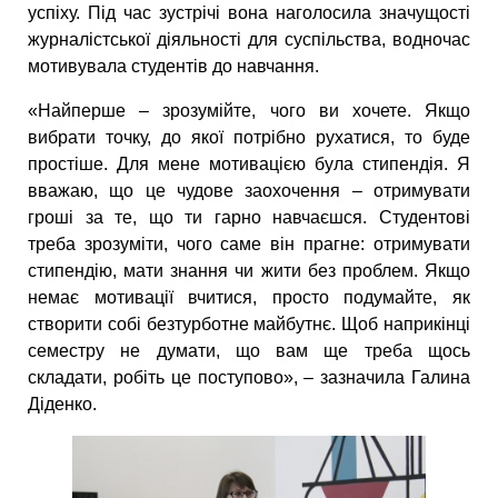
успіху. Під час зустрічі вона наголосила значущості
журналістської діяльності для суспільства, водночас
мотивувала студентів до навчання.
«Найперше – зрозумійте, чого ви хочете. Якщо
вибрати точку, до якої потрібно рухатися, то буде
простіше. Для мене мотивацією була стипендія. Я
вважаю, що це чудове заохочення – отримувати
гроші за те, що ти гарно навчаєшся. Студентові
треба зрозуміти, чого саме він прагне: отримувати
стипендію, мати знання чи жити без проблем. Якщо
немає мотивації вчитися, просто подумайте, як
створити собі безтурботне майбутнє. Щоб наприкінці
семестру не думати, що вам ще треба щось
складати, робіть це поступово», – зазначила Галина
Діденко.