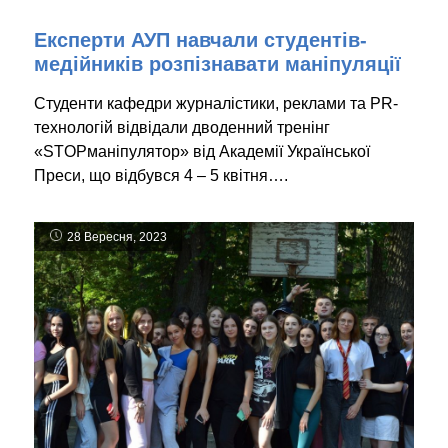
Експерти АУП навчали студентів-
медійників розпізнавати маніпуляції
Студенти кафедри журналістики, реклами та PR-
технологій відвідали дводенний тренінг
«STOPманіпулятор» від Академії Української
Преси, що відбувся 4 – 5 квітня….
28 Вересня, 2023