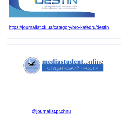
https://journalist.ck.ua/category/pro-kafedru/destin
@journalist.pr.chnu