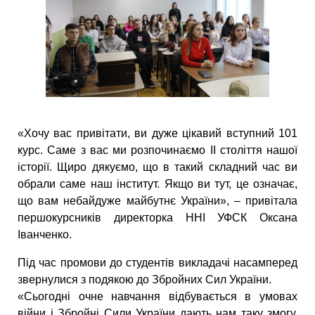
«Хочу вас привітати, ви дуже цікавий вступний 101
курс. Саме з вас ми розпочинаємо ІІ століття нашої
історії. Щиро дякуємо, що в такий складний час ви
обрали саме наш інститут. Якщо ви тут, це означає,
що вам небайдуже майбутнє України», – привітала
першокурсників директорка ННІ УФСК Оксана
Іванченко.
Під час промови до студентів викладачі насамперед
звернулися з подякою до Збройних Сил України.
«Сьогодні очне навчання відбувається в умовах
війни і Збройні Сили України дають нам таку змогу.