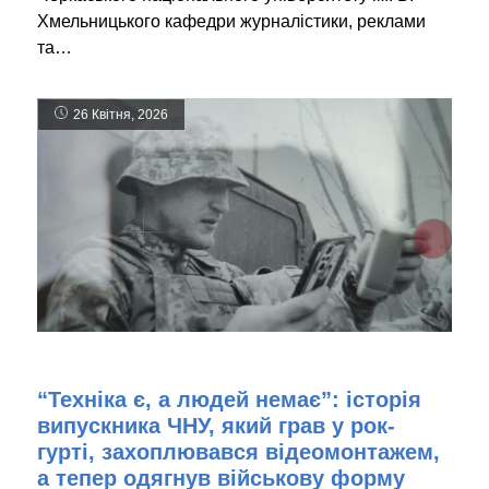
Хмельницького кафедри журналістики, реклами
та…
26 Квітня, 2026
“Техніка є, а людей немає”: історія
випускника ЧНУ, який грав у рок-
гурті, захоплювався відеомонтажем,
а тепер одягнув військову форму