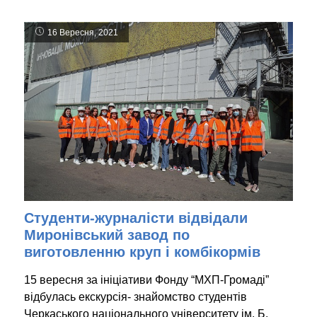
16 Вересня, 2021
Студенти-журналісти відвідали
Миронівський завод по
виготовленню круп і комбікормів
15 вересня за ініціативи Фонду “МХП-Громаді”
відбулась екскурсія- знайомство студентів
Черкаського національного університету ім. Б.