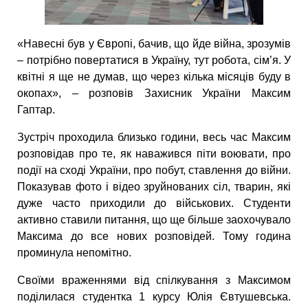
«Навесні був у Європі, бачив, що йде війна, зрозумів
– потрібно повертатися в Україну, тут робота, сім’я. У
квітні я ще не думав, що через кілька місяців буду в
окопах», – розповів Захисник України Максим
Гаптар.
Зустріч проходила близько години, весь час Максим
розповідав про те, як наважився піти воювати, про
події на сході України, про побут, ставлення до війни.
Показував фото і відео зруйнованих сіл, тварин, які
дуже часто приходили до військових. Студенти
активно ставили питання, що ще більше заохочувало
Максима до все нових розповідей. Тому година
проминула непомітно.
Своїми враженнями від спілкування з Максимом
поділилася студентка 1 курсу Юлія Євтушевська.