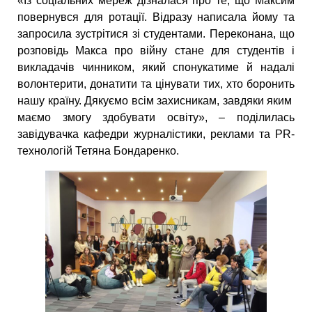
«Із соціальних мереж дізналася про те, що Максим
повернувся для ротації. Відразу написала йому та
запросила зустрітися зі студентами. Переконана, що
розповідь Макса про війну стане для студентів і
викладачів чинником, який спонукатиме й надалі
волонтерити, донатити та цінувати тих, хто боронить
нашу країну. Дякуємо всім захисникам, завдяки яким
маємо змогу здобувати освіту», – поділилась
завідувачка кафедри журналістики, реклами та PR-
технологій Тетяна Бондаренко.