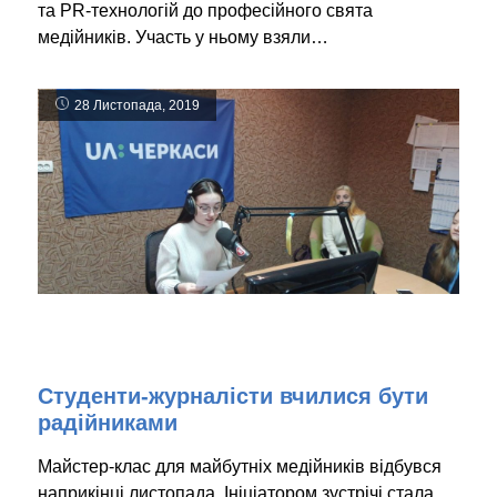
та PR-технологій до професійного свята
медійників. Участь у ньому взяли…
28 Листопада, 2019
Студенти-журналісти вчилися бути
радійниками
Майстер-клас для майбутніх медійників відбувся
наприкінці листопада. Ініціатором зустрічі стала