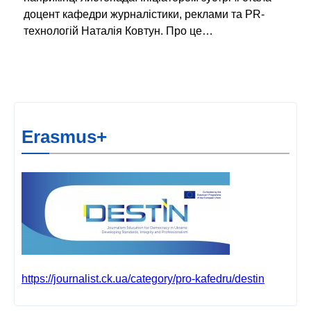
доцент кафедри журналістики, реклами та PR-
технологій Наталія Ковтун. Про це…
Erasmus+
https://journalist.ck.ua/category/pro-kafedru/destin