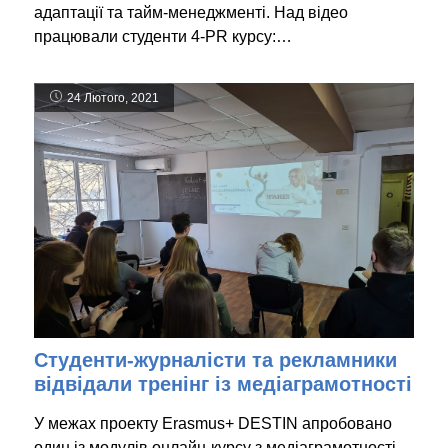
адаптації та тайм-менеджменті. Над відео
працювали студенти 4-PR курсу:…
24 Лютого, 2021
Студенти-журналісти та рекламники
відвідали тренінг із медіаграмотності
У межах проекту Erasmus+ DESTIN апробовано
один із модулів онлайн-курсу з медіаграмотності