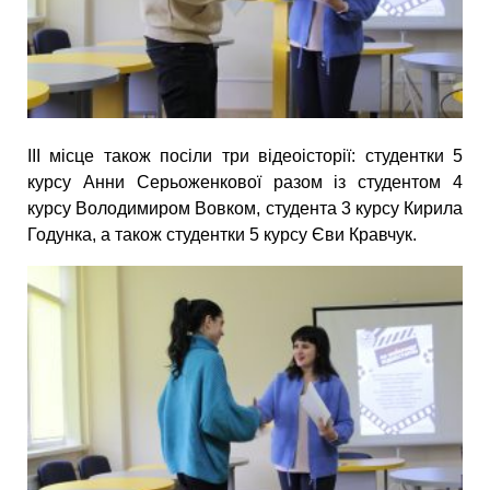
ІІІ місце також посіли три відеоісторії: студентки 5
курсу Анни Серьоженкової разом із студентом 4
курсу Володимиром Вовком, студента 3 курсу Кирила
Годунка, а також студентки 5 курсу Єви Кравчук.