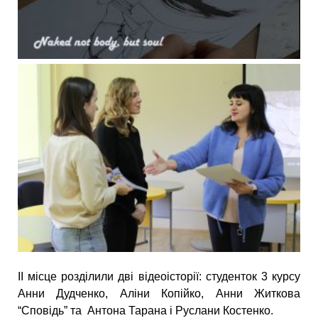
ІІ місце розділили дві відеоісторії: студенток 3 курсу
Анни Дудченко, Аліни Копійко, Анни Житкова
“Сповідь” та Антона Тарана і Руслани Костенко.