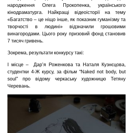
народження Олега Прокопенка, українського
кінодраматурга. Найкращі відеоісторії на тему
«Багатство – це ніщо інше, як показник гуманізму та
творчості в людині» відзначили грошовими
винагородами. Цього року призовий фонд становив
7 тисяч гривень.
Зокрема, результати конкурсу такі:
І місце – Дар’я Роженкова та Наталя Кузнєцова,
студентки 4-Ж курсу, за фільм “Naked not body, but
soul” про відому черкаську художницю Тетяну
Черевань.