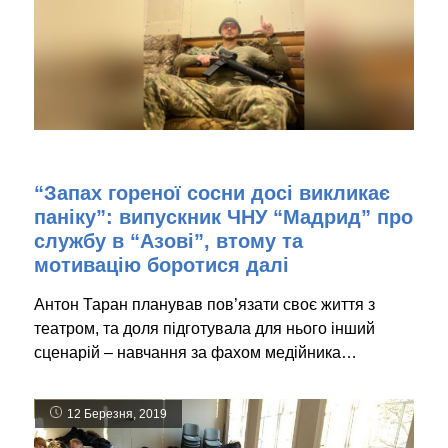
“Запах гореної сосни досі викликає
паніку”: випускник ЧНУ “Мадрид” про
службу в “Азові”, втому та
мотивацію боротися далі
Антон Таран планував пов’язати своє життя з
театром, та доля підготувала для нього інший
сценарій – навчання за фахом медійника…
12 Березня, 2019