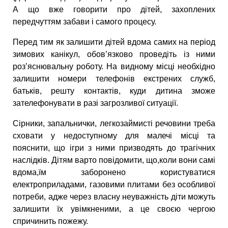
А що вже говорити про дітей, захоплених
передчуттям забави і самого процесу.
Перед тим як залишити дітей вдома самих на період
зимових канікул, обов’язково проведіть із ними
роз’яснювальну роботу. На видному місці необхідно
залишити номери телефонів екстрених служб,
батьків, решту контактів, куди дитина зможе
зателефонувати в разі загрозливої ситуації.
Сірники, запальнички, легкозаймисті речовини треба
сховати у недоступному для малечі місці та
пояснити, що ігри з ними призводять до трагічних
наслідків. Дітям варто повідомити, що,коли вони самі
вдома,їм заборонено користуватися
електроприладами, газовими плитами без особливої
потреби, адже через власну неуважність діти можуть
залишити їх увімкненими, а це своєю чергою
спричинить пожежу.