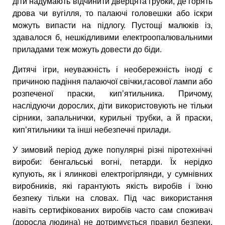
діти надумають відчинити дверцята грубки, де горять
дрова чи вугілля, то палаючі головешки або іскри
можуть випасти на підлогу. Пустощі малюків із,
здавалося б, нешкідливими електроопалювальними
приладами теж можуть довести до біди.
Дитячі ігри, неуважність і необережність іноді є
причиною падіння палаючої свічки,гасової лампи або
розпеченої праски, кип’ятильника. Причому,
наслідуючи дорослих, діти використовують не тільки
сірники, запальнички, курильні трубки, а й праски,
кип’ятильники та інші небезпечні прилади.
У зимовий період дуже популярні різні піротехнічні
вироби: бенгальські вогні, петарди. Їх нерідко
купують, як і ялинкові електрогірлянди, у сумнівних
виробників, які гарантують якість виробів і їхню
безпеку тільки на словах. Під час використання
навіть сертифікованих виробів часто сам споживач
(доросла людина) не дотримується правил безпеки.