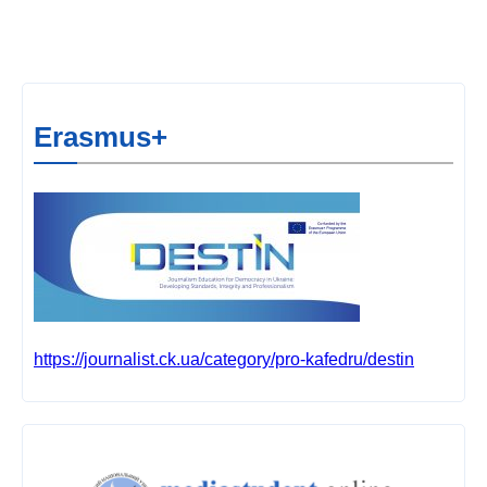
Erasmus+
https://journalist.ck.ua/category/pro-kafedru/destin