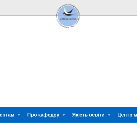
ентам
Про кафедру
Якість освіти
Центр м