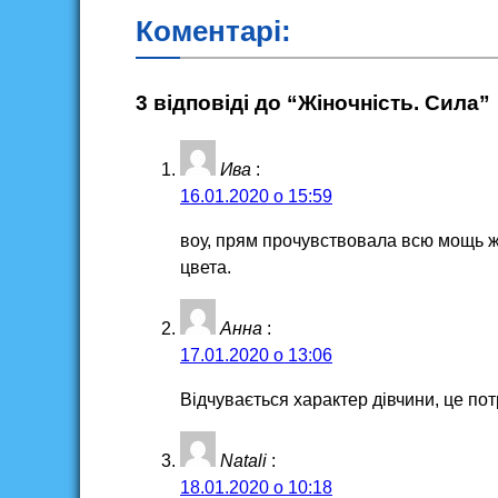
Коментарі:
3 відповіді до “Жіночність. Сила”
Ива
:
16.01.2020 о 15:59
воу, прям прочувствовала всю мощь 
цвета.
Анна
:
17.01.2020 о 13:06
Відчувається характер дівчини, це по
Natali
:
18.01.2020 о 10:18