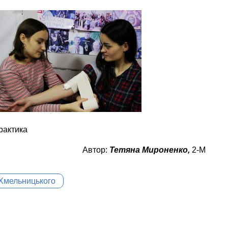
рактика
Автор:
Тетяна Мироненко,
2-М
 Хмельницького