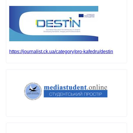
https://journalist.ck.ua/category/pro-kafedru/destin