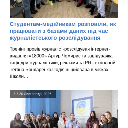
Студентам-медійникам розповіли, як
працювати з базами даних під час
журналістського розслідування
Тренінг провів журналіст-розслідувач інтернет-
видання «18000» Артур Чемирис та завідувачка
кафедри журналістики, реклами та PR-технологій
Тетяна Бондаренко.Подія ініційована в межах
Школи…
20 Листопада, 2025