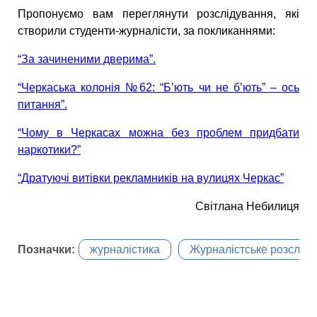
Пропонуємо вам переглянути розслідування, які
створили студенти-журналісти, за покликаннями:
“За зачиненими дверима”.
“Черкаська колонія №62: “Б’ють чи не б’ють” – ось
питання”.
“Чому в Черкасах можна без проблем придбати
наркотики?”
“Дратуючі витівки рекламників на вулицях Черкас”
Світлана Небилиця
Позначки:
журналістика
Журналістське розслід