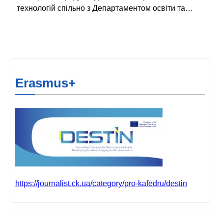
технологій спільно з Департаментом освіти та…
Erasmus+
https://journalist.ck.ua/category/pro-kafedru/destin