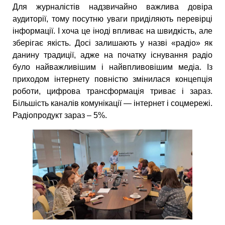
Для журналістів надзвичайно важлива довіра
аудиторії, тому посутню уваги приділяють перевірці
інформації. І хоча це іноді впливає на швидкість, але
зберігає якість. Досі залишають у назві «радіо» як
данину традиції, адже на початку існування радіо
було найважливішим і найвпливовішим медіа. Із
приходом інтернету повністю змінилася концепція
роботи, цифрова трансформація триває і зараз.
Більшість каналів комунікації — інтернет і соцмережі.
Радіопродукт зараз – 5%.