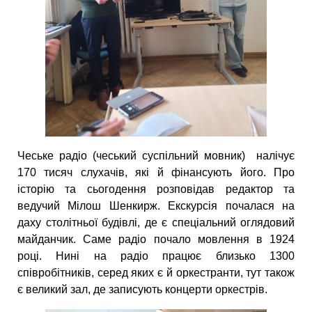
Чеське радіо (чеський суспільний мовник) налічує
170 тисяч слухачів, які й фінансують його. Про
історію та сьогодення розповідав редактор та
ведучий Мілош Шенкирж. Екскурсія почалася на
даху столітньої будівлі, де є спеціальний оглядовий
майданчик. Саме радіо почало мовлення в 1924
році. Нині на радіо працює близько 1300
співробітників, серед яких є й оркестранти, тут також
є великий зал, де записують концерти оркестрів.