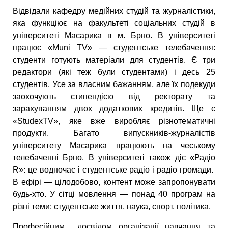
Відвідали кафедру медійних студій та журналістики,
яка функціює на факультеті соціальних студій в
університеті Масарика в м. Брно. В університеті
працює «Muni TV» — студентське телебачення:
студенти готують матеріали для студентів. Є три
редактори (які теж були студентами) і десь 25
студентів. Усе за власним бажанням, але їх подекуди
заохочують стипендією від ректорату та
зарахуванням двох додаткових кредитів. Ще є
«StudexTV», яке вже виробляє різнотематичні
продукти. Багато випускників-журналістів
університету Масарика працюють на чеському
телебаченні Брно. В університеті також діє «Радіо
R»: це водночас і студентське радіо і радіо громади.
В ефірі — цілодобово, контент може запропонувати
будь-хто. У сітці мовлення — понад 40 програм на
різні теми: студентське життя, наука, спорт, політика.
Професійним досвідом організації навчання та