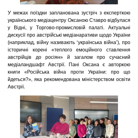
У межах поїздки запланована зустріч з експерткою
українського медіацентру Оксаною Ставро відбулася
у Відні, у Торгово-промисловій палаті. Актуальні
дискусії про австрійські медіанаративи щодо України
(наприклад, війну називають ‘українська війна’), про
історичні корені «теплого емоційного ставлення
австрійців до росіян» й загалом про сучасний
медіаландшафт Австрії. Пані Оксана є авторкою
книги «Російська війна проти України: про що
йдеться?», яка рекомендована міністерством освіти
Австрії.