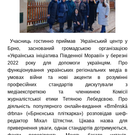
Учасниць гостинно приймав Український центр у
Брно, заснований громадською організацією
«Українська ініціатива Південної Моравії» у березні
2022 року для допомоги українцям. Про
функціонування українських регіональних медіа в
умовах війни та нові акценти в розумінні
професійних стандартів дискутували з
медіаекспреткою та членкинею Комісії
журналістської етики Тетяною Лебедєвою. Про
діяльність популярного онлайн-видання «Brněnská
drbna» («Брнєнська пліткарка») розповідав шеф-
редактор Міхал Штястни. Цікава назва для
привернення уваги, однак стандартів дотримуються,