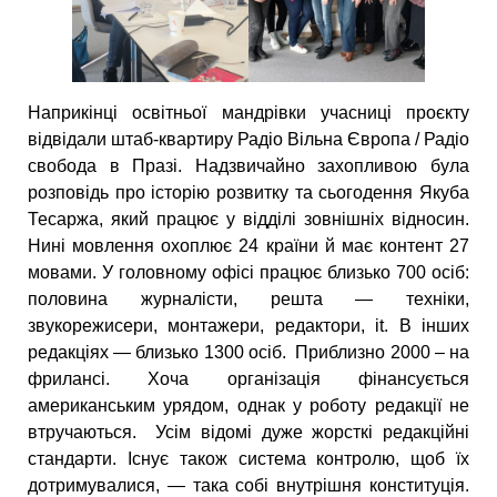
Наприкінці освітньої мандрівки учасниці проєкту
відвідали штаб-квартиру Радіо Вільна Європа / Радіо
свобода в Празі. Надзвичайно захопливою була
розповідь про історію розвитку та сьогодення Якуба
Тесаржа, який працює у відділі зовнішніх відносин.
Нині мовлення охоплює 24 країни й має контент 27
мовами. У головному офісі працює близько 700 осіб:
половина журналісти, решта — техніки,
звукорежисери, монтажери, редактори, it. В інших
редакціях — близько 1300 осіб. Приблизно 2000 – на
фрилансі. Хоча організація фінансується
американським урядом, однак у роботу редакції не
втручаються. Усім відомі дуже жорсткі редакційні
стандарти. Існує також система контролю, щоб їх
дотримувалися, — така собі внутрішня конституція.