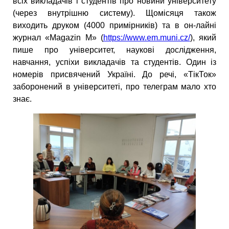
всіх викладачів і студентів про новини університету
(через внутрішню систему). Щомісяця також
виходить друком (4000 примірників) та в он-лайні
журнал «Magazin М» (
https://www.em.muni.cz/
), який
пише про університет, наукові дослідження,
навчання, успіхи викладачів та студентів. Один із
номерів присвячений Україні. До речі, «ТікТок»
заборонений в університеті, про телеграм мало хто
знає.