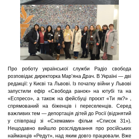
Про роботу української служби Радіо свобода
розповідає директорка Мар’яна Драч. В Україні — дві
редакції: у Києві та Львові. Із початку війни у Львові
запустили ефір «Свобода ранок» на ютубі та на
«Еспресо», а також на фейсбуці проєкт «Ти як?» ,
спрямований на біженців і переселенців. Серед
важливих тем — депортація дітей до Росії (відзнятий
у співпраці зі «Схемами» фільм «Список 31»).
Нещодавно вийшло розслідування про російських
найманців «Редут», над яким довго працювали. Вже