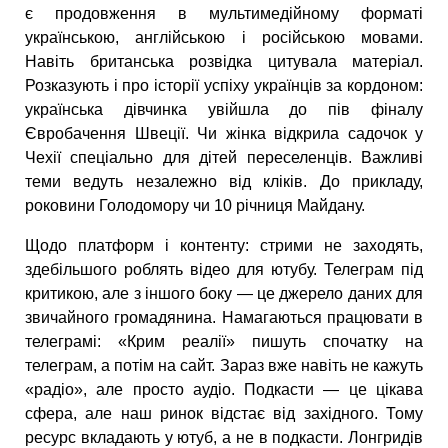
є продовження в мультимедійному форматі
українською, англійською і російською мовами.
Навіть британська розвідка цитувала матеріал.
Розказують і про історії успіху українців за кордоном:
українська дівчинка увійшла до пів фіналу
Євробачення Швеції. Чи жінка відкрила садочок у
Чехії спеціально для дітей переселенців. Важливі
теми ведуть незалежно від кліків. До прикладу,
роковини Голодомору чи 10 річниця Майдану.
Щодо платформ і контенту: стрими не заходять,
здебільшого роблять відео для ютубу. Телеграм під
критикою, але з іншого боку — це джерело даних для
звичайного громадянина. Намагаються працювати в
телеграмі: «Крим реалії» пишуть спочатку на
телеграм, а потім на сайт. Зараз вже навіть не кажуть
«радіо», але просто аудіо. Подкасти — це цікава
сфера, але наш ринок відстає від західного. Тому
ресурс вкладають у ютуб, а не в подкасти. Лонгридів