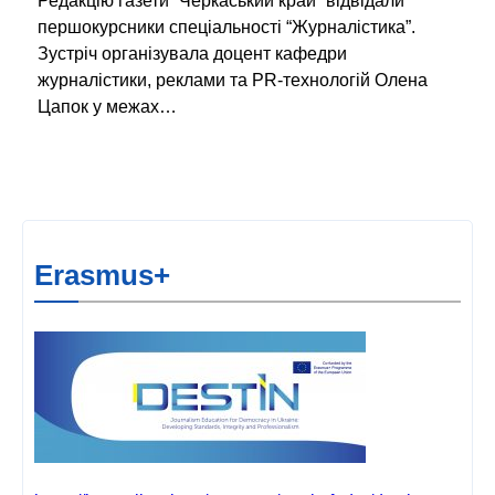
Редакцію газети “Черкаський край” відвідали
першокурсники спеціальності “Журналістика”.
Зустріч організувала доцент кафедри
журналістики, реклами та PR-технологій Олена
Цапок у межах…
Erasmus+