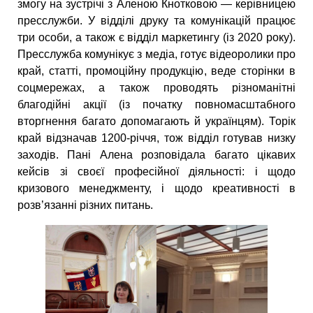
змогу на зустрічі з Аленою Кнотковою — керівницею
пресслужби. У відділі друку та комунікацій працює
три особи, а також є відділ маркетингу (із 2020 року).
Пресслужба комунікує з медіа, готує відеоролики про
край, статті, промоційну продукцію, веде сторінки в
соцмережах, а також проводять різноманітні
благодійні акції (із початку повномасштабного
вторгнення багато допомагають й українцям). Торік
край відзначав 1200-річчя, тож відділ готував низку
заходів. Пані Алена розповідала багато цікавих
кейсів зі своєї професійної діяльності: і щодо
кризового менеджменту, і щодо креативності в
розв’язанні різних питань.