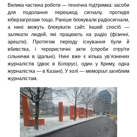
Велика частина роботи — технічна підтримка: засоби
для подолання перешкод сигналу, протидія
кіберзагрозам тощо. Раніше блокували радіосигнали,
а нині можуть блокувати сайт. Інший спосіб —
залякати людей, які працюють на радіо (фізичні,
арешти). Протягом періоду існування були й
вбивства, і терористичні акти (спроби отруїти
сільнички в їдальні). Нині вже є кілька ув’язнених
журналістів (двоє в Білорусі, один у Криму, одна
журналістка — в Казані). У холі — меморіал загиблим
журналістам.