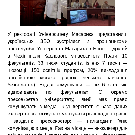
У ректораті Університету Масарика представниці
українських ЗВО зустрілися з працівниками
пресслужби. Університет Масарика в Брно — другий
в Чехії після Карлового університету Праги: 10
факультетів, 33 тисяч студентів, із них 7 тисяч —
іноземці, 150 освітніх програм, 20% викладання
англійською мовою (рідною чеською навчання
безоплатне). Відділ комунікацій — це 6 осіб, які
відповідають по факультетах. Є окремо
прессекретар університету, який має право
комунікувати з медіа. В університеті є база даних
експертів, які можуть коментувати різні події в країні,
і завдання прессекретаря — налагодити їхню
комунікацію з медіа. Раз на місяць — ньюзлетер для