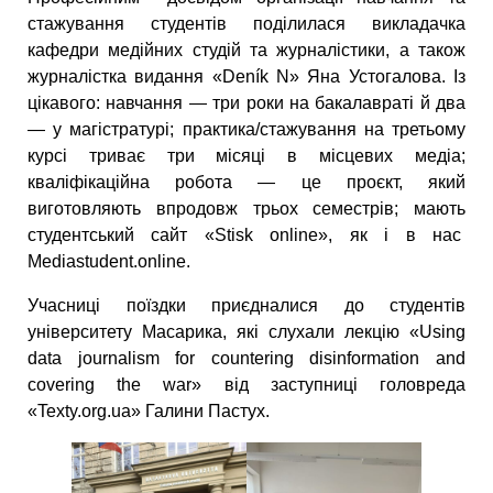
стажування студентів поділилася викладачка
кафедри медійних студій та журналістики, а також
журналістка видання «Deník N» Яна Устогалова. Із
цікавого: навчання — три роки на бакалавраті й два
— у магістратурі; практика/стажування на третьому
курсі триває три місяці в місцевих медіа;
кваліфікаційна робота — це проєкт, який
виготовляють впродовж трьох семестрів; мають
студентський сайт «Stisk online», як і в нас
Mediastudent.online.
Учасниці поїздки приєдналися до студентів
університету Масарика, які слухали лекцію «Using
data journalism for countering disinformation and
covering the war» від заступниці головреда
«Texty.org.ua» Галини Пастух.