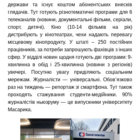
держави та існує коштом абонентських внесків
глядачів. Тут готують різнотематичні програми для 6
телеканалів (новини, документальні фільми, серіали,
спорт, дитячі). Кіно (10-14 фільмів на рік)
дистрибують у кінотеатрах, чехи надають перевагу
місцевому кінопродукту. У штаті – 250 постійних
працівників, за потреби запрошують фахівців з інших
сфер. У відділі новин щодня готують дві програми: 9-
хвилинна в обід і 25-хвилинна (новини з регіонів)
увечері. Посутню увагу приділяють соціальним
мережам. Журналісти — універсальні. Обов’язково
раз на тиждень — репортаж зі смартфона. Тут також
проходять стажування студенти-медійники. 90%
журналістів ньюзруму — це випускники університету
Масарика.