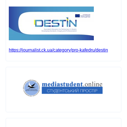
https://journalist.ck.ua/category/pro-kafedru/destin