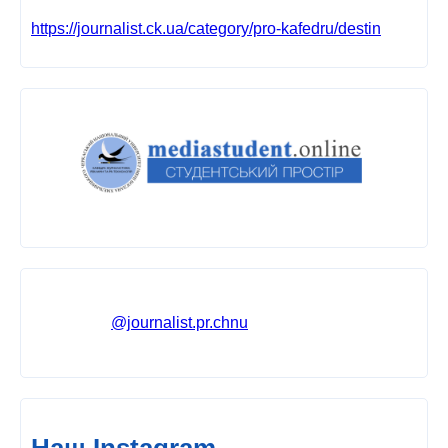
https://journalist.ck.ua/category/pro-kafedru/destin
@journalist.pr.chnu