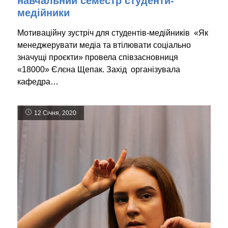
навчальний семестр студенти-
медійники
Мотиваційну зустріч для студентів-медійників «Як
менеджерувати медіа та втілювати соціально
значущі проєкти» провела співзасновниця
«18000» Єлєна Щепак. Захід організувала
кафедра…
12 Січня, 2020