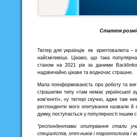
Стаття розміщ
Твітер для українців як криптовалюта – в
найсміливіші. Цікаво, що така популярна
станом на 2021 рік за даними Backlinko
надзвичайно цікаве та водночас страшне.
Мала поінформованість про роботу та виг
страшилки типу «там немає української а
ком’юніті», «у твітері скучно, адже там не
респонденти мого опитування назвали й ос
думку, поступається у популярності іншим
*респондентами опитування стали уча
спеціалістів, smm-ників і таргетологів / в