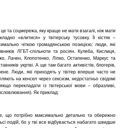
– це та соцмережа, яку краще не мати взагалі, ніж мати
ладно «влитися» у твітерську тусовку. Її кістяк –
ксимально чіткою громадянською позицією; люди, які
тивників ЛГБТ-спільноти та росіян. Кулеба, Кислиця,
о, Лачен, Клопотенко, Ліпко, Остапенко, Маркус та
авників укртві. А ще там багато активістів, блогерів,
мене. Люди, які приходять у твітер вперше часто не
пляють на кенсел через сексизм, недостатньо свідомі
(якщо перекладати із твітерської мови – образливі,
висловлювання). Як приклад:
те, що потрібно максимально детально та обережно
сі подій, бо у тві все відбувається набагато швидше