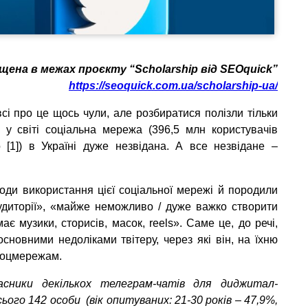
ена в межах проєкту “Scholarship від SEOquick”
https://seoquick.com.ua/scholarship-ua/
сі про це щось чули, але розбиратися полізли тільки
 у світі соціальна мережа (396,5 млн користувачів
 [1]) в Україні дуже незвідана. А все незвідане –
оди використання цієї соціальної мережі й породили
удиторії», «майже неможливо / дуже важко створити
має музики, сторисів, масок, reels». Саме це, до речі,
новними недоліками твітеру, через які він, на їхню
 соцмережам.
сники декількох телеграм-чатів для диджитал-
сього 142 особи (вік опитуваних: 21-30 років – 47,9%,