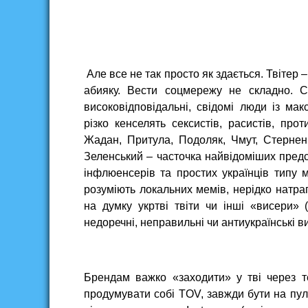
Але все не так просто як здається. Твітер 
абияку. Вести соцмережу не складно. Ск
високовідповідальні, свідомі люди із ма
різко кенселять сексистів, расистів, про
Жадан, Притула, Подоляк, Чмут, Стерненк
Зеленський – часточка найвідоміших предст
інфлюенсерів та простих українців типу 
розуміють локальних мемів, нерідко натра
на думку укртві твіти чи інші «висери» 
недоречні, неправильні чи антиукраїнські 
Брендам важко «заходити» у тві через 
продумувати собі TOV, завжди бути на пуль