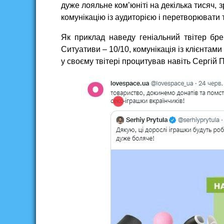
дуже лояльне ком’юніті на декілька тисяч,
комунікацію із аудиторією і перетворювати т
Як приклад наведу геніальний твітер бре
Ситуативи – 10/10, комунікація із клієнтами 
у своєму твітері процитував навіть Сергій 