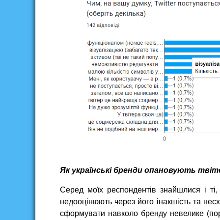
Як українські бренди опановують твіт
Серед моїх респондентів знайшлися і ті
недооцінюють через його інакшість та нес
сформувати навколо бренду невелике (порі