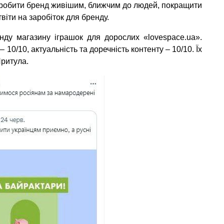
 зробити бренд живішим, ближчим до людей, покращити
віти на заробіток для бренду.
нду магазину іграшок для дорослих «lovespace.ua».
– 10/10, актуальність та доречність контенту – 10/10. Їх
Притула.