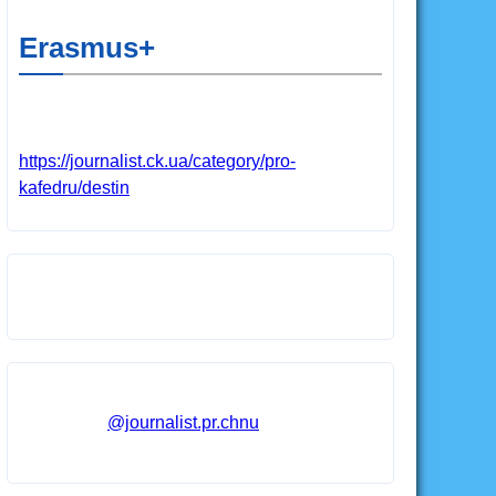
Erasmus+
https://journalist.ck.ua/category/pro-
kafedru/destin
@journalist.pr.chnu