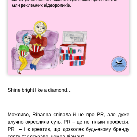
Shine bright like a diamond…
Можливо, Rihanna співала й не про PR, але дуже
влучно окреслила суть. PR – це не тільки професія,
PR – і є креатив, що дозволяє будь-якому бренду
сяяти так яскраво, немов діамант.