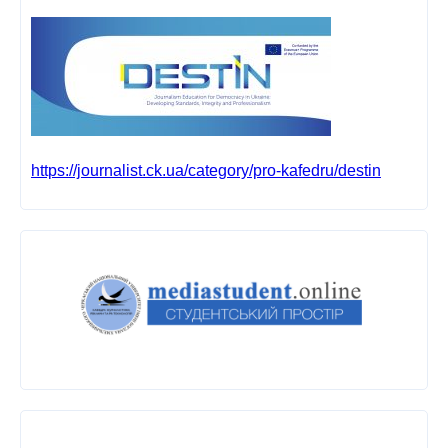
https://journalist.ck.ua/category/pro-kafedru/destin