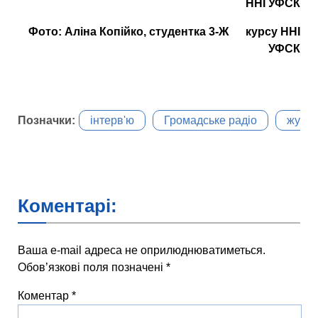
ННІ УФСК
Фото: Аліна Копійко, студентка 3-Ж курсу ННІ
УФСК
Позначки:
інтерв'ю
Громадське радіо
журна
Коментарі:
Ваша e-mail адреса не оприлюднюватиметься.
Обов’язкові поля позначені
*
Коментар
*