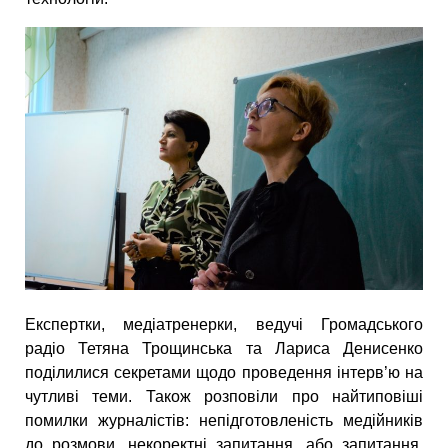
Експертки, медіатренерки, ведучі Громадського
радіо Тетяна Трощинська та Лариса Денисенко
поділилися секретами щодо проведення інтерв’ю на
чутливі теми. Також розповіли про найтиповіші
помилки журналістів: непідготовленість медійників
до розмови, некоректні запитання, або запитання,