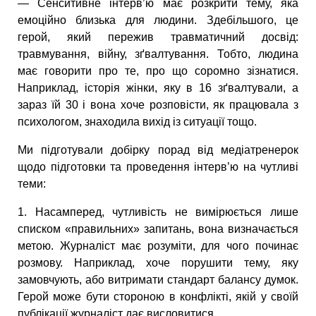
— Сенситивне інтерв’ю має розкрити тему, яка
емоційно близька для людини. Здебільшого, це
герой, який пережив травматичний досвід:
травмування, війну, зґвалтування. Тобто, людина
має говорити про те, про що соромно зізнатися.
Наприклад, історія жінки, яку в 16 зґвалтували, а
зараз їй 30 і вона хоче розповісти, як працювала з
психологом, знаходила вихід із ситуації тощо.
Ми підготували добірку порад від медіатренерок
щодо підготовки та проведення інтерв’ю на чутливі
теми:
1. Насамперед, чутливість не вимірюється лише
списком «правильних» запитань, вона визначається
метою. Журналіст має розуміти, для чого починає
розмову. Наприклад, хоче порушити тему, яку
замовчують, або витримати стандарт балансу думок.
Герой може бути стороною в конфлікті, якій у своїй
публікації журналіст дає висловитися.