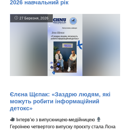
2026 навчальний рік
27 Березня, 2026
Єлєна Щєпак: «Заздрю людям, які
можуть робити інформаційний
детокс»
Інтерв’ю з випускницею-медійницею
Героїнею четвертого випуску проєкту стала Лєна