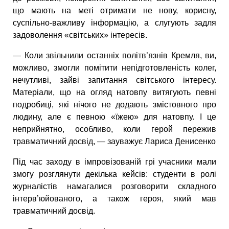
що мають на меті отримати не нову, корисну,
суспільно-важливу інформацію, а слугують задля
задоволення «світських» інтересів.
— Коли звільнили останніх політв’язнів Кремля, ви,
можливо, змогли помітити непідготовленість колег,
нечутливі, зайві запитання світського інтересу.
Матеріали, що на огляд натовпу витягують певні
подробиці, які нічого не додають змістовного про
людину, але є певною «їжею» для натовпу. І це
неприйнятно, особливо, коли герой пережив
травматичний досвід, — зауважує Лариса Денисенко
Під час заходу в імпровізованій грі учасники мали
змогу розглянути декілька кейсів: студенти в ролі
журналістів намагалися розговорити складного
інтерв’юйованого, а також героя, який мав
травматичний досвід.