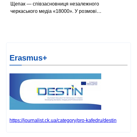
Щепак — співзасновниця незалежного
черкаського медіа «18000». У розмові…
Erasmus+
https://journalist.ck.ua/category/pro-kafedru/destin