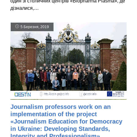
один зі столичних центрів «Biopharma Plasma», де
дізналися,…
5 Березня, 2019
Journalism professors work on an
implementation of the project
«Journalism Education for Democracy
in Ukraine: Developing Standards,
Integrity and Professionalism»