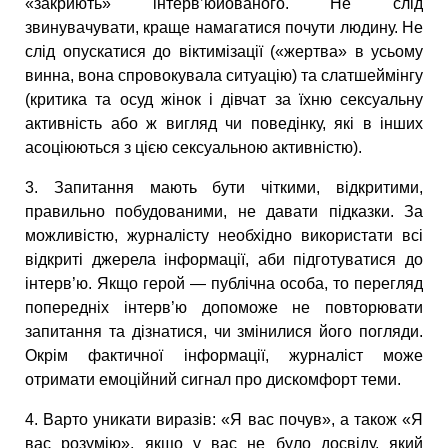
«закриють» інтерв’юйованого. Не слід
звинувачувати, краще намагатися почути людину. Не
слід опускатися до віктимізації («жертва» в усьому
винна, вона спровокувала ситуацію) та слатшеймінгу
(критика та осуд жінок і дівчат за їхню сексуальну
активність або ж вигляд чи поведінку, які в інших
асоціюються з цією сексуальною активністю).
3. Запитання мають бути чіткими, відкритими,
правильно побудованими, не давати підказки. За
можливістю, журналісту необхідно використати всі
відкриті джерела інформації, аби підготуватися до
інтерв’ю. Якщо герой — публічна особа, то перегляд
попередніх інтерв’ю допоможе не повторювати
запитання та дізнатися, чи змінилися його погляди.
Окрім фактичної інформації, журналіст може
отримати емоційний сигнал про дискомфорт теми.
4. Варто уникати виразів: «Я вас почув», а також «Я
вас розумію», якщо у вас не було досвіду, який