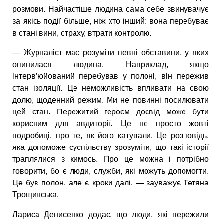
розмови. Найчастіше людина сама себе звинувачує
за якісь події більше, ніж хто інший: вона перебуває
в стані вини, страху, втрати контролю.
— Журналіст має розуміти певні обставини, у яких
опинилася людина. Наприклад, якщо
інтерв’юйований перебував у полоні, він пережив
стан ізоляції. Це неможливість впливати на свою
долю, щоденний режим. Ми не повинні посилювати
цей стан. Пережитий героєм досвід може бути
корисним для авдиторії. Це не просто жовті
подробиці, про те, як його катували. Це розповідь,
яка допоможе суспільству зрозуміти, що такі історії
траплялися з кимось. Про це можна і потрібно
говорити, бо є люди, служби, які можуть допомогти.
Це був полон, але є кроки далі, — зауважує Тетяна
Трощинська.
Лариса Денисенко додає, що люди, які пережили