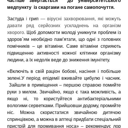
частіше звертається до університетського
медпункту із скаргами на погане самопочуття.
Застуда
і
грип
— вірусні захворювання, які можуть
давати ряд серйозних ускладнень на організм
хворого.
Щоб допомогти молоді уникнути проблем із
здоров`ям необхідно пам’ятати, що одні з головних
помічників – це вітаміни. Саме вітаміни сприяють
підвищенню активності кожної клітинки організму
людини, а їх недолік веде до зниження імунітету.
«Включіть в свій раціон бобові, насіння і побільше
зелені.У період епідемії вживайте цибулю і часник.
Зайшли в приміщення – першою справою помийте
руки з милом. Звичайно, якщо є така можливість, а
якщо ні, то користуйтеся антибактеріальними
вологими серветками. Прийшовши додому, промийте
ніс. Можна скористатися звичайною дитячою
спринцівкою, а можна в аптеці придбати спеціальний
пристрій для промивання носа» – рекомендує лор