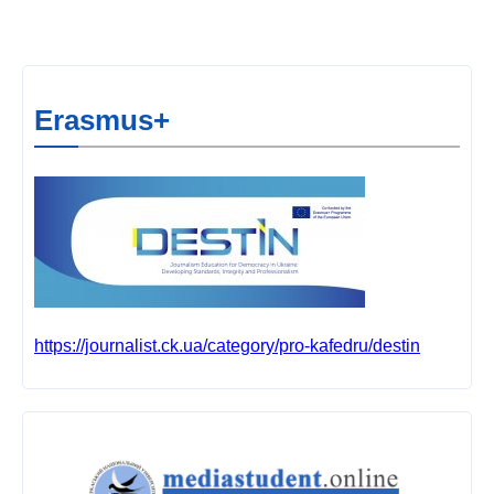
Erasmus+
https://journalist.ck.ua/category/pro-kafedru/destin