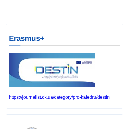
Erasmus+
https://journalist.ck.ua/category/pro-kafedru/destin