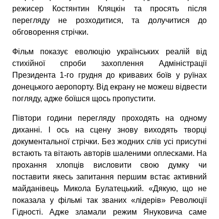
режисер Костянтин Кляцкін та просять після
перегляду не розходитися, та долучитися до
обговорення стрічки.
Фільм показує еволюцію українських реалій від
стихійної спроби захоплення Адміністрації
Президента 1-го грудня до кривавих боїв у руїнах
донецького аеропорту. Від екрану не можеш відвести
погляду, адже боїшся щось пропустити.
Півтори години перегляду проходять на одному
диханні. І ось на сцену знову виходять творці
документальної стрічки. Без жодних слів усі присутні
встають та вітають авторів шаленими оплесками. На
прохання хлопців висловити свою думку чи
поставити якесь запитання першим встає активний
майданівець Микола Булатецький. «Дякую, що не
показала у фільмі так званих «лідерів» Революції
Гідності. Адже зламали режим Януковича саме