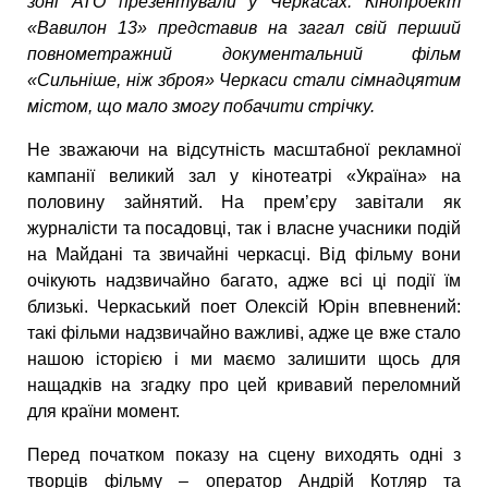
зоні АТО презентували у Черкасах. Кінопроект
«Вавилон 13» представив на загал свій перший
повнометражний документальний фільм
«Сильніше, ніж зброя» Черкаси стали сімнадцятим
містом, що мало змогу побачити стрічку.
Не зважаючи на відсутність масштабної рекламної
кампанії великий зал у кінотеатрі «Україна» на
половину зайнятий. На прем’єру завітали як
журналісти та посадовці, так і власне учасники подій
на Майдані та звичайні черкасці. Від фільму вони
очікують надзвичайно багато, адже всі ці події їм
близькі. Черкаський поет Олексій Юрін впевнений:
такі фільми надзвичайно важливі, адже це вже стало
нашою історією і ми маємо залишити щось для
нащадків на згадку про цей кривавий переломний
для країни момент.
Перед початком показу на сцену виходять одні з
творців фільму – оператор Андрій Котляр та