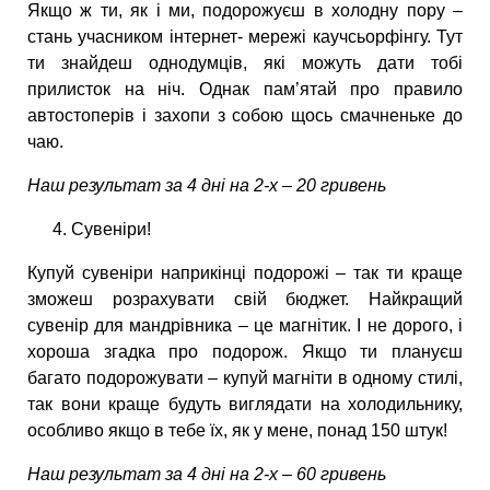
Якщо ж ти, як і ми, подорожуєш в холодну пору –
стань учасником інтернет- мережі каучсьорфінгу. Тут
ти знайдеш однодумців, які можуть дати тобі
прилисток на ніч. Однак пам’ятай про правило
автостоперів і захопи з собою щось смачненьке до
чаю.
Наш результат за 4 дні на 2-х – 20 гривень
Сувеніри!
Купуй сувеніри наприкінці подорожі – так ти краще
зможеш розрахувати свій бюджет. Найкращий
сувенір для мандрівника – це магнітик. І не дорого, і
хороша згадка про подорож. Якщо ти плануєш
багато подорожувати – купуй магніти в одному стилі,
так вони краще будуть виглядати на холодильнику,
особливо якщо в тебе їх, як у мене, понад 150 штук!
Наш результат за 4 дні на 2-х – 60 гривень