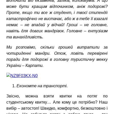
відпочити від екзаменів, заліків, колоквіумів. А що
може бути кращим відпочинком, аніж подорожі?
Проте, якщо ти все ж студент, і твоєї стипендії
катастрофічно не вистачає, або ж в тебе її взагалі
немає – не впадай у відчай! Гроші – не головне,
навіть для довгих мандрівок. Головне – ентузіазм
та винахідливість.
Ми розповімо, скільки грошей витратили за
чотириденні мандри. Отож, ловіть перевірені
поради для подорожі в головну туристичну мекку
України – Карпати.
Економте на транспорті.
Звісно, можна взяти квитки на потяг по
студентському квитку… Але кому це потрібно? Наш
вибір – автостоп! Швидко, комфортно, безкоштовно і