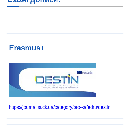
Erasmus+
https://journalist.ck.ua/category/pro-kafedru/destin