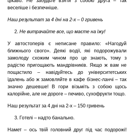
цікаво. Не забудьте взяти з собою друга – так
веселіше і безпечніше.
Наш результат за 4 дні на 2-х – 0 гривень
Не витрачайте все, що маєте на їжу!
У автостоперів є неписане правило: «Нагодуй
ближнього свого». Деякі водії, які подорожували
замолоду схожим чином про це знають, тому з
радістю пригощають мандрівників. Якщо ж вам не
пощастило – навідуйтесь до університетських
їдалень або ж замовляйте в кафе бізнес-ланчі – так
значно дешевше! В гори візьміть з собою щось
калорійне, але не дороге – печиво, сухофрукти тощо.
Наш результат за 4 дні на 2-х – 150 гривень
Готелі – надто банально.
Намет – ось твій головний друг під час подорожі!