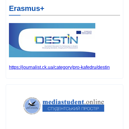
Erasmus+
https://journalist.ck.ua/category/pro-kafedru/destin