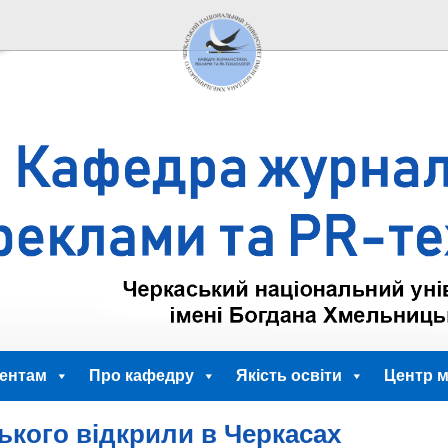
ентам
Про кафедру
Якість освіти
Центр м
ького відкрили в Черкасах