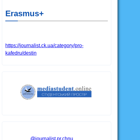
Erasmus+
https://journalist.ck.ua/category/pro-
kafedru/destin
@journalist.pr.chnu