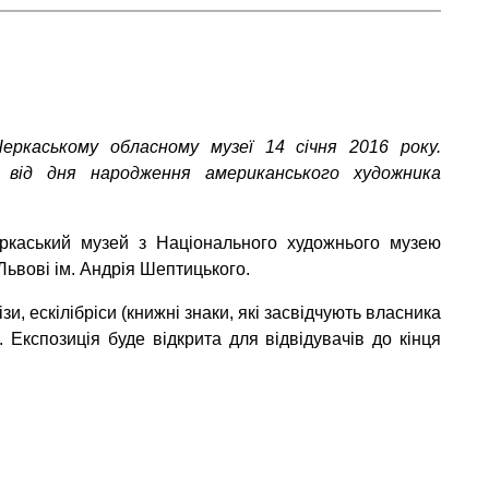
ркаському обласному музеї 14 січня 2016 року.
я від дня народження американського художника
еркаський музей з Національного художнього музею
 Львові ім. Андрія Шептицького.
и, ескілібріси (книжні знаки, які засвідчують власника
. Експозиція буде відкрита для відвідувачів до кінця