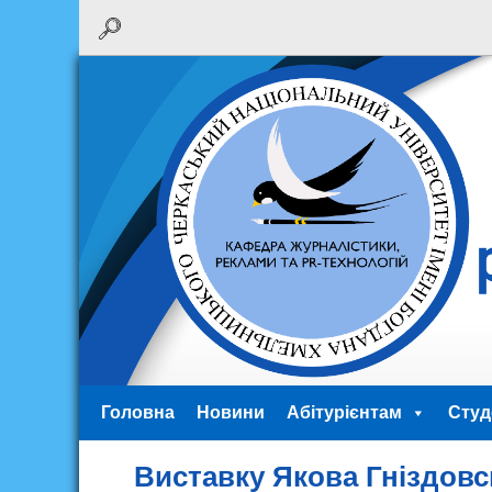
Головна
Новини
Абітурієнтам
Студ
Виставку Якова Гніздовс