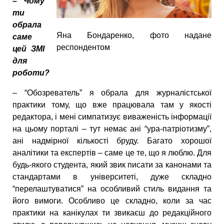
– Чому
ти
обрала
Яна Бондаренко, фото надане
саме
респондентом
цей ЗМІ
для
роботи?
– “Обозреватель” я обрала для журналістської
практики тому, що вже працювала там у якості
редактора, і мені симпатизує виваженість інформації
на цьому порталі – тут немає ані “ура-патріотизму”,
ані надмірної кількості бруду. Багато хорошої
аналітики та експертів – саме це те, що я люблю. Для
будь-якого студента, який звик писати за канонами та
стандартами в університеті, дуже складно
“перелаштуватися” на особливий стиль видання та
його вимоги. Особливо це складно, коли за час
практики на канікулах ти звикаєш до редакційного