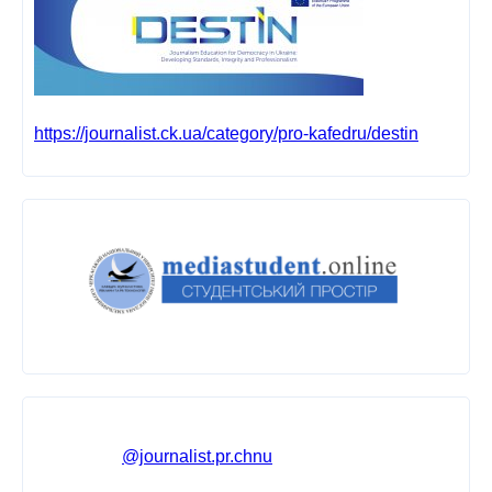
https://journalist.ck.ua/category/pro-kafedru/destin
@journalist.pr.chnu