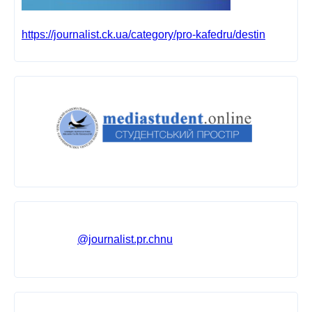
https://journalist.ck.ua/category/pro-kafedru/destin
@journalist.pr.chnu