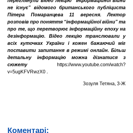
переглянули відео лекцію “Інформаційної війни
не існує” відомого британського публіциста
Пітера Помаранцева 11 вересня. Лектор
розповів про поняття “інформаційної війни” та
про те, що перетворює інформаційну епоху на
дезінформацію. Відео лекцію транслювали у
всіх куточках України і кожен бажаючий міг
поставити запитання в режимі онлайн. Більш
детальну інформацію можна дізнатися з
сюжету
https://www.youtube.com/watch?
v=5ugKFVRwzX0 .
Зозуля Тетяна, 3-Ж
Коментарі: