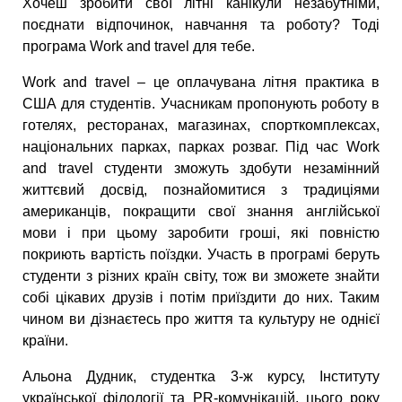
Хочеш зробити свої літні канікули незабутніми,
поєднати відпочинок, навчання та роботу? Тоді
програма Work and travel для тебе.
Work and travel – це оплачувана літня практика в
США для студентів. Учасникам пропонують роботу в
готелях, ресторанах, магазинах, спорткомплексах,
національних парках, парках розваг. Під час Work
and travel студенти зможуть здобути незамінний
життєвий досвід, познайомитися з традиціями
американців, покращити свої знання англійської
мови і при цьому заробити гроші, які повністю
покриють вартість поїздки. Участь в програмі беруть
студенти з різних країн світу, тож ви зможете знайти
собі цікавих друзів і потім приїздити до них. Таким
чином ви дізнаєтесь про життя та культуру не однієї
країни.
Альона Дудник, студентка 3-ж курсу, Інституту
української філології та PR-комунікацій, цього року