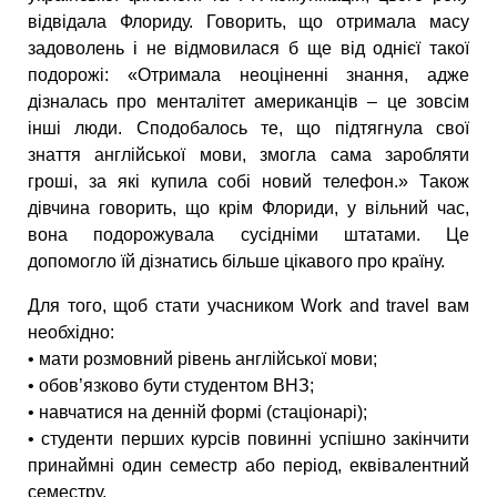
відвідала Флориду. Говорить, що отримала масу
задоволень і не відмовилася б ще від однієї такої
подорожі: «Отримала неоціненні знання, адже
дізналась про менталітет американців – це зовсім
інші люди. Сподобалось те, що підтягнула свої
знаття англійської мови, змогла сама заробляти
гроші, за які купила собі новий телефон.» Також
дівчина говорить, що крім Флориди, у вільний час,
вона подорожувала сусідніми штатами. Це
допомогло їй дізнатись більше цікавого про країну.
Для того, щоб стати учасником Work and travel вам
необхідно:
• мати розмовний рівень англійської мови;
• обов’язково бути студентом ВНЗ;
• навчатися на денній формі (стаціонарі);
• студенти перших курсів повинні успішно закінчити
принаймні один семестр або період, еквівалентний
семестру.