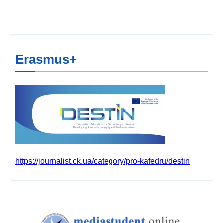
Erasmus+
https://journalist.ck.ua/category/pro-kafedru/destin