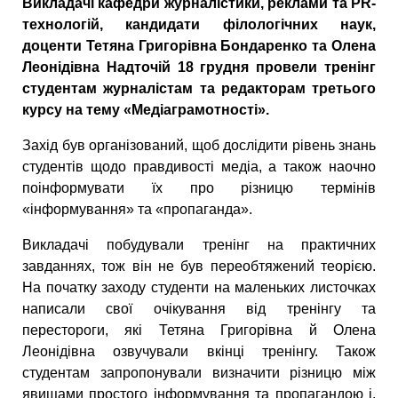
Викладачі кафедри журналістики, реклами та PR-
технологій, кандидати філологічних наук,
доценти Тетяна Григорівна Бондаренко та Олена
Леонідівна Надточій 18 грудня провели тренінг
студентам журналістам та редакторам третього
курсу на тему «Медіаграмотності».
Захід був організований, щоб дослідити рівень знань
студентів щодо правдивості медіа, а також наочно
поінформувати їх про різницю термінів
«інформування» та «пропаганда».
Викладачі побудували тренінг на практичних
завданнях, тож він не був переобтяжений теорією.
На початку заходу студенти на маленьких листочках
написали свої очікування від тренінгу та
перестороги, які Тетяна Григорівна й Олена
Леонідівна озвучували вкінці тренінгу. Також
студентам запропонували визначити різницю між
явищами простого інформування та пропагандою і,