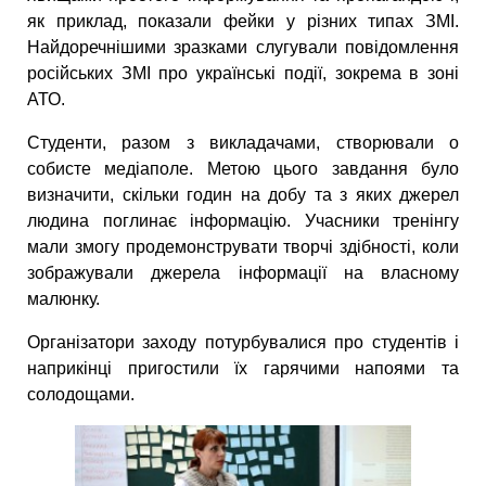
як приклад, показали фейки у різних типах ЗМІ.
Найдоречнішими зразками слугували повідомлення
російських ЗМІ про українські події, зокрема в зоні
АТО.
Студенти, разом з викладачами, створювали о
собисте медіаполе. Метою цього завдання було
визначити, скільки годин на добу та з яких джерел
людина поглинає інформацію. Учасники тренінгу
мали змогу продемонструвати творчі здібності, коли
зображували джерела інформації на власному
малюнку.
Організатори заходу потурбувалися про студентів і
наприкінці пригостили їх гарячими напоями та
солодощами.