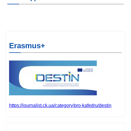
Erasmus+
https://journalist.ck.ua/category/pro-kafedru/destin