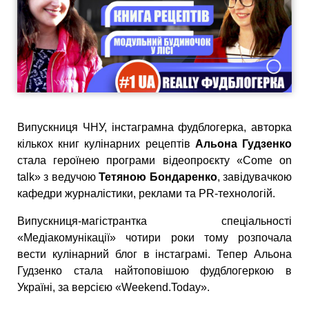
Випускниця ЧНУ, інстаграмна фудблогерка, авторка
кількох книг кулінарних рецептів
Альона Гудзенко
стала героїнею програми відеопроєкту «Come on
talk» з ведучою
Тетяною Бондаренко
, завідувачкою
кафедри журналістики, реклами та PR-технологій.
Випускниця-магістрантка спеціальності
«Медіакомунікації» чотири роки тому розпочала
вести кулінарний блог в інстаграмі. Тепер Альона
Гудзенко стала найтоповішою фудблогеркою в
Україні, за версією «Weekend.Today».