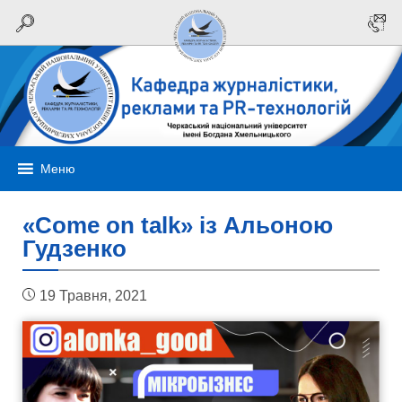
Меню
«Come on talk» із Альоною
Гудзенко
19 Травня, 2021